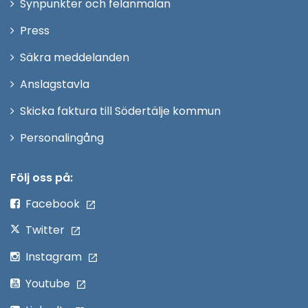
Synpunkter och felanmälan
nytt
Öppna
Press
fönster
i
Säkra meddelanden
nytt
Anslagstavla
fönster
Skicka faktura till Södertälje kommun
Öppna
Personalingång
i
nytt
Följ oss på:
fönster
Facebook
Twitter
Instagram
Youtube