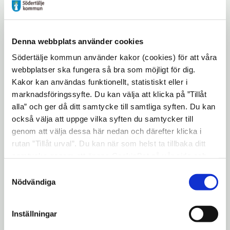
verksamheter nära som kan fånga upp och
ge stöd till de familjer som behöver det ger
en trygghet, säger Petra.
Denna webbplats använder cookies
ABC föräldrautbildningar riktar sig till
Södertälje kommun använder kakor (cookies) för att våra
föräldrar med barn 3-12 år och går ut på att
webbplatser ska fungera så bra som möjligt för dig.
stärka relationen mellan föräldrar och barn.
Kakor kan användas funktionellt, statistiskt eller i
marknadsföringssyfte. Du kan välja att klicka på ”Tillåt
Man diskuterar och utbyter erfarenheter
alla” och ger då ditt samtycke till samtliga syften. Du kan
utifrån vanliga situationer som uppstår i de
också välja att uppge vilka syften du samtycker till
flesta familjer. Föräldrarna får sedan med
genom att välja dessa här nedan och därefter klicka i
sig tydliga verktyg och tips att praktisera
rutan ”Tillåt urval”. Du kan när som helst ta tillbaka ditt
mellan träffarna.
samtycke genom att öppna CookieBot på vår sida och
klicka på ”Ta tillbaka samtycke”. Genom att klicka på
Samtyckesval
- Det som är viktigt är att föräldrarna ska
"Visa detaljer" kan du läsa om hur kakorna används och
Nödvändiga
känna att de inte är ensamma, att andra
hur vi och våra leverantörer inhämtar och behandlar
familjer också kämpar. Vi kommer också
personuppgifter.
Inställningar
lyfta fram att det finns forskning på det här