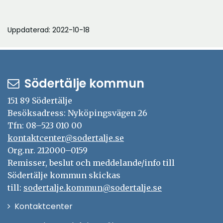
Uppdaterad: 2022-10-18
Södertälje kommun
151 89 Södertälje
Besöksadress: Nyköpingsvägen 26
Tfn: 08–523 010 00
kontaktcenter@sodertalje.se
Org.nr. 212000–0159
Remisser, beslut och meddelande/info till
Södertälje kommun skickas
till:
sodertalje.kommun@sodertalje.se
Öppna
Kontaktcenter
i