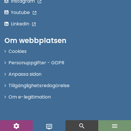
Instagram
Youtube
LinkedIn
Om webbplatsen
Cookies
Personuppgifter - GDPR
Anpassa sidan
Tillgänglighetsredogörelse
Om e-legitimation
settings
search
menu
display_settings