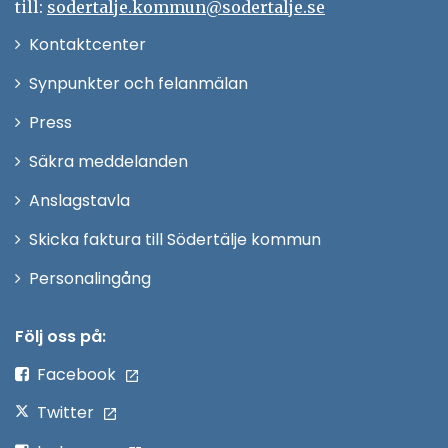
till:
sodertalje.kommun@sodertalje.se
Öppna
Kontaktcenter
i
Synpunkter och felanmälan
nytt
Öppna
Press
fönster
i
Säkra meddelanden
nytt
Anslagstavla
fönster
Skicka faktura till Södertälje kommun
Öppna
Personalingång
i
nytt
Följ oss på:
fönster
Facebook
Twitter