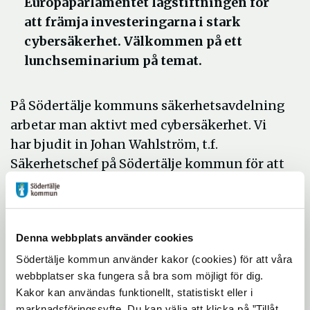
Europaparlamentet lagstiftningen för
att främja investeringarna i stark
cybersäkerhet. Välkommen på ett
lunchseminarium på temat.
På Södertälje kommuns säkerhetsavdelning
arbetar man aktivt med cybersäkerhet. Vi
har bjudit in Johan Wahlström, t.f.
Säkerhetschef på Södertälje kommun för att
diskutera följande frågeställningar:
Vilka är de viktigaste och vanligaste
cyberhoten?
Denna webbplats använder cookies
Hur jobbar kommunen för att garantera
Södertälje kommun använder kakor (cookies) för att våra
säkra system som kan stå emot
webbplatser ska fungera så bra som möjligt för dig.
Kakor kan användas funktionellt, statistiskt eller i
attacker?
marknadsföringssyfte. Du kan välja att klicka på ”Tillåt