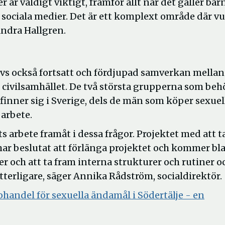
r är väldigt viktigt, framför allt när det gäller bar
 sociala medier. Det är ett komplext område där vu
andra Hallgren.
vs också fortsatt och fördjupad samverkan mellan
civilsamhället. De två största grupperna som beh
efinner sig i Sverige, dels de män som köper sexuel
 arbete.
s arbete framåt i dessa frågor. Projektet med att t
har beslutat att förlänga projektet och kommer bl
 och att ta fram interna strukturer och rutiner o
tterligare, säger Annika Rådström, socialdirektör.
handel för sexuella ändamål i Södertälje - en