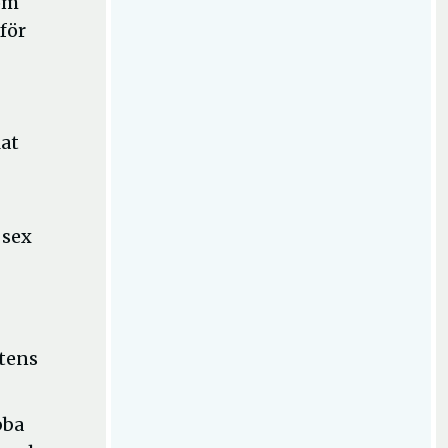
som
mför
lat
 sex
rtens
bba