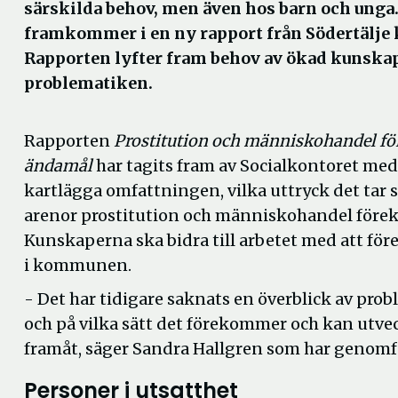
särskilda behov, men även hos barn och unga.
framkommer i en ny rapport från Södertälj
Rapporten lyfter fram behov av ökad kunska
problematiken.
Rapporten
Prostitution och människohandel för
ändamål
har tagits fram av Socialkontoret med 
kartlägga omfattningen, vilka uttryck det tar s
arenor prostitution och människohandel för
Kunskaperna ska bidra till arbetet med att f
i kommunen.
- Det har tidigare saknats en överblick av pr
och på vilka sätt det förekommer och kan utveck
framåt, säger Sandra Hallgren som har genomf
Personer i utsatthet