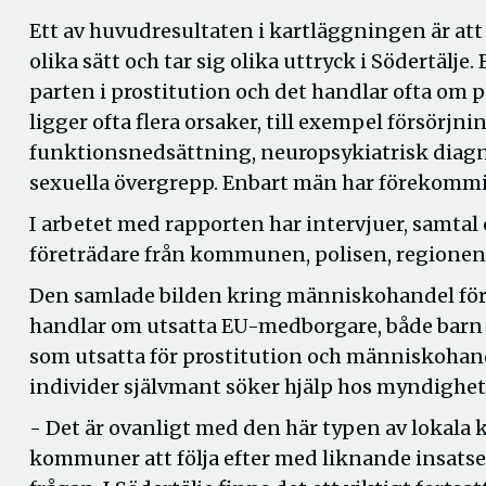
Ett av huvudresultaten i kartläggningen är att
olika sätt och tar sig olika uttryck i Södertä
parten i prostitution och det handlar ofta om
ligger ofta flera orsaker, till exempel försörjn
funktionsnedsättning, neuropsykiatrisk diagno
sexuella övergrepp. Enbart män har förekommit
I arbetet med rapporten har intervjuer, samt
företrädare från kommunen, polisen, regionen 
Den samlade bilden kring människohandel för sex
handlar om utsatta EU-medborgare, både barn
som utsatta för prostitution och människohand
individer självmant söker hjälp hos myndighet
- Det är ovanligt med den här typen av lokala
kommuner att följa efter med liknande insatse