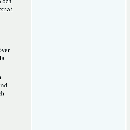
n och
xna i
över
la
a
and
ch