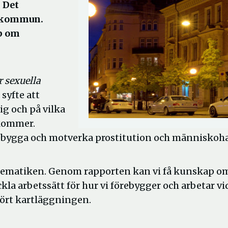
 Det
e kommun.
p om
 sexuella
syfte att
ig och på vilka
ekommer.
örebygga och motverka prostitution och människoh
oblematiken. Genom rapporten kan vi få kunskap o
la arbetssätt för hur vi förebygger och arbetar vi
ört kartläggningen.