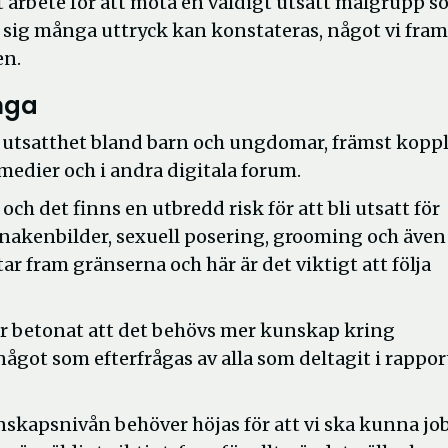
att arbete för att möta en väldigt utsatt målgrupp 
 tar sig många uttryck kan konstateras, något vi fra
en.
nga
 utsatthet bland barn och ungdomar, främst kopp
 medier och i andra digitala forum.
h det finns en utbredd risk för att bli utsatt för
n nakenbilder, sexuell posering, grooming och även
ar fram gränserna och här är det viktigt att följa
ar betonat att det behövs mer kunskap kring
något som efterfrågas av alla som deltagit i rappo
unskapsnivån behöver höjas för att vi ska kunna jo