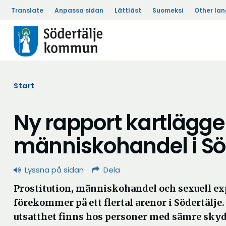
Translate
Anpassa sidan
Lättläst
Suomeksi
Other la
Start
Ny rapport kartlägger
människohandel i Sö
Lyssna på sidan
Dela
Prostitution, människohandel och sexuell ex
förekommer på ett flertal arenor i Södertälje.
utsatthet finns hos personer med sämre sky