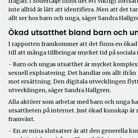
frågan. I Södertälje finns det ett viktigt forts
inte alltid är lätt att identifiera. Men att det
allt ser hos barn och unga, säger Sandra Hallgr
Ökad utsatthet bland barn och u
I rapporten framkommer att det finns en ökad
till att många tillbringar mycket tid på sociala
- Barn och ungas utsatthet är mycket komplex oc
sexuell exploatering. Det handlar om allt ifrå
mot ersättning. Den digitala utvecklingen flytt
utvecklingen, säger Sandra Hallgren.
Alla aktörer som arbetar med barn och unga h
utsattheten på internet. Just ökad kunskap är 
framväxt.
- En av mina slutsatser är att den generella k