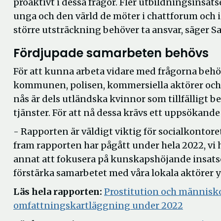
proaktivt i dessa frågor. Fler utbildningsinsatse
unga och den värld de möter i chattforum och i
större utsträckning behöver ta ansvar, säger S
Fördjupade samarbeten behövs
För att kunna arbeta vidare med frågorna behö
kommunen, polisen, kommersiella aktörer och 
nås är dels utländska kvinnor som tillfälligt b
tjänster. För att nå dessa krävs ett uppsökande
- Rapporten är väldigt viktig för socialkontoret
fram rapporten har pågått under hela 2022, vi 
annat att fokusera på kunskapshöjande insatser
förstärka samarbetet med våra lokala aktörer y
Läs hela rapporten:
Prostitution och människo
Öppna
omfattningskartläggning under 2022
i