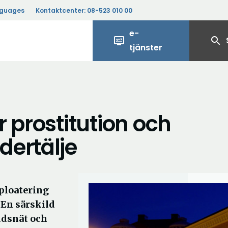
nguages
Kontaktcenter:
08-523 010 00
e-
display_settings
search
tjänster
 prostitution och
dertälje
ploatering
 En särskild
ddsnät och