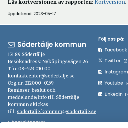
Läs kortversionen av rapporten:
Kortversion
nytt
Uppdaterad: 2023-05-17
fönster
Följ oss på:
Södertälje kommun
Facebook
151 89 Södertälje
Twitter
Besöksadress: Nyköpingsvägen 26
Tfn: 08–523 010 00
Instagram
kontaktcenter@sodertalje.se
Youtube
Org.nr. 212000–0159
Remisser, beslut och
LinkedIn
meddelande/info till Södertälje
kommun skickas
till:
sodertalje.kommun@sodertalje.se
Öppna
Kontaktcenter