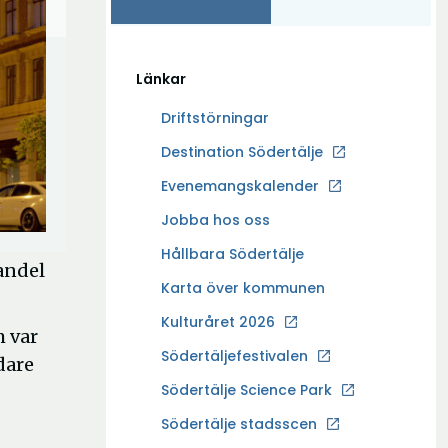
Länkar
Driftstörningar
Ö
Destination Södertälje
p
Evenemangskalender
p
Ö
Jobba hos oss
n
p
a
Hållbara Södertälje
andel
p
i
Karta över kommunen
n
n
a
Kulturåret 2026
y
m var
i
t
Södertäljefestivalen
dare
n
t
Ö
Södertälje Science Park
y
f
p
t
Södertälje stadsscen
ö
p
t