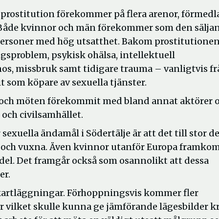
 prostitution förekommer på flera arenor, förmedl
lje. Både kvinnor och män förekommer som den sälja
 personer med hög utsatthet. Bakom prostitutione
ingsproblem, psykisk ohälsa, intellektuell
s, missbruk samt tidigare trauma – vanligtvis f
 som köpare av sexuella tjänster.
al och möten förekommit med bland annat aktörer 
och civilsamhället.
uella ändamål i Södertälje är att det till stor de
 och vuxna. Även kvinnor utanför Europa framko
el. Det framgår också som osannolikt att dessa
er.
 kartläggningar. Förhoppningsvis kommer fler
r vilket skulle kunna ge jämförande lägesbilder k