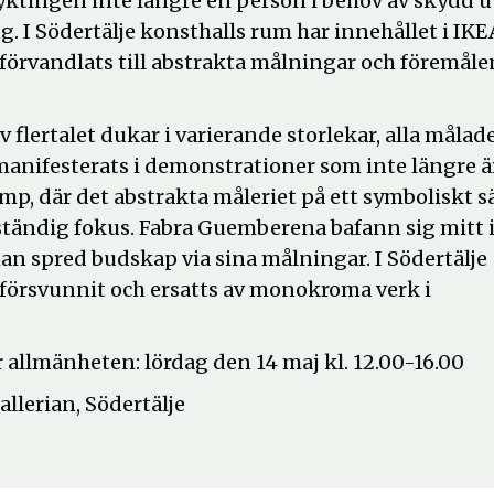
lyktingen inte längre en person i behov av skydd 
g. I Södertälje konsthalls rum har innehållet i IKE
 förvandlats till abstrakta målningar och föremåle
v flertalet dukar i varierande storlekar, alla målad
manifesterats i demonstrationer som inte längre ä
amp, där det abstrakta måleriet på ett symboliskt s
ständig fokus. Fabra Guemberena bafann sig mitt 
an spred budskap via sina målningar. I Södertälje
örsvunnit och ersatts av monokroma verk i
r allmänheten: lördag den 14 maj kl. 12.00-16.00
allerian, Södertälje