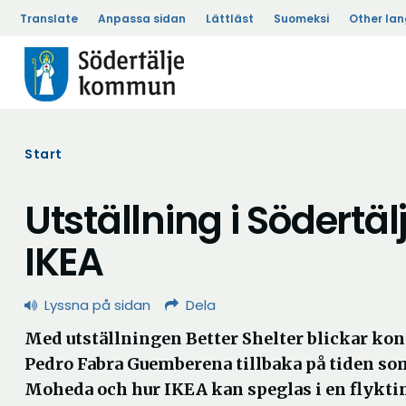
Translate
Anpassa sidan
Lättläst
Suomeksi
Other la
Start
Utställning i Södertäl
IKEA
Lyssna på sidan
Dela
Med utställningen Better Shelter blickar ko
Pedro Fabra Guemberena tillbaka på tiden som
Moheda och hur IKEA kan speglas i en flyktin