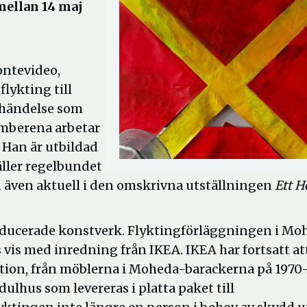
mellan 14 maj
ontevideo,
lykting till
 händelse som
emberena arbetar
 Han är utbildad
ller regelbundet
an även aktuell i den omskrivna utställningen
Ett 
producerade konstverk. Flyktingförläggningen i Mo
 vis med inredning från IKEA. IKEA har fortsatt at
ion, från möblerna i Moheda-barackerna på 1970-
ulhus som levereras i platta paket till