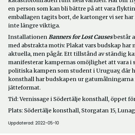
katastrofområden runt hela världen. Här blir f
en person som kan bli bättre på att vara flyktin
emballagen tagits bort, de kartonger vi ser har
inte längre viktiga.
Installationen
Banners for Lost Causes
består a
med abstrakta motiv. Plakat vars budskap har 
aktuella, men pågår. Ett tillstånd av ständig k
manifesterar kampernas omöjlighet att vara i 
politiska kampen som student i Uruguay, där h
konsthall har budskapen ur gatumålningarna f
jätteformat.
Tid: Vernissage i Södertälje konsthall, öppet fö
Plats: Södertälje konsthall, Storgatan 15, Lunag
Uppdaterad: 2022-05-10