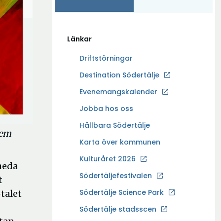
Länkar
Driftstörningar
Ö
Destination Södertälje
p
Evenemangskalender
p
Ö
Jobba hos oss
n
p
a
Hållbara Södertälje
Hem
p
i
Karta över kommunen
n
n
a
Kulturåret 2026
y
heda
i
t
Södertäljefestivalen
t
n
t
Ö
Södertälje Science Park
talet
y
f
p
t
Södertälje stadsscen
ö
p
t