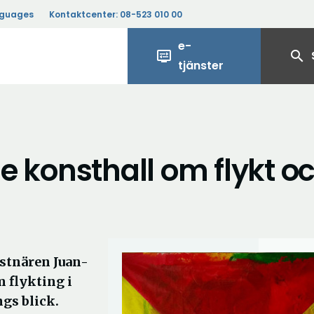
nguages
Kontaktcenter:
08-523 010 00
e-
display_settings
search
tjänster
je konsthall om flykt o
nstnären Juan-
 flykting i
gs blick.