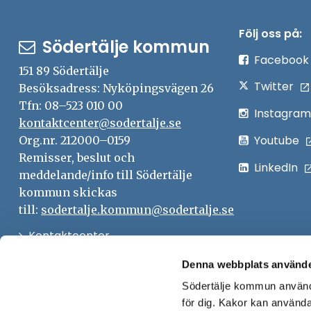
Följ oss på:
Södertälje kommun
Facebook
151 89 Södertälje
Twitter
Besöksadress: Nyköpingsvägen 26
Tfn: 08–523 010 00
Instagram
kontaktcenter@sodertalje.se
Youtube
Org.nr. 212000–0159
Remisser, beslut och
LinkedIn
meddelande/info till Södertälje
kommun skickas
till:
sodertalje.kommun@sodertalje.se
Öppna
Kontaktcenter
i
Synpunkter och felanmälan
Denna webbplats använde
nytt
Södertälje kommun använde
Öppna
Press
fönster
för dig. Kakor kan användas
i