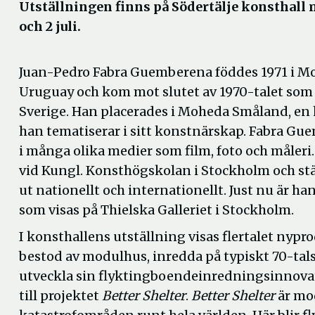
Utställningen finns på Södertälje konsthall 
och 2 juli.
Juan-Pedro Fabra Guemberena föddes 1971 i M
Uruguay och kom mot slutet av 1970-talet som f
Sverige. Han placerades i Moheda Småland, en
han tematiserar i sitt konstnärskap. Fabra Gu
i många olika medier som film, foto och måleri.
vid Kungl. Konsthögskolan i Stockholm och stä
ut nationellt och internationellt. Just nu är h
som visas på Thielska Galleriet i Stockholm.
I konsthallens utställning visas flertalet ny
bestod av modulhus, inredda på typiskt 70-tals
utveckla sin flyktingboendeinredningsinnovat
till projektet
Better Shelter
.
Better Shelter
är mod