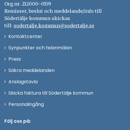
Org.nr. 212000–0159
Remisser, beslut och meddelande/info till
Södertälje kommun skickas
till:
sodertalje.kommun@sodertalje.se
Öppna
Kontaktcenter
i
Synpunkter och felanmälan
nytt
Öppna
Press
fönster
i
Säkra meddelanden
nytt
Anslagstavla
fönster
Skicka faktura till Södertälje kommun
Öppna
Personalingång
i
nytt
Följ oss på:
fönster