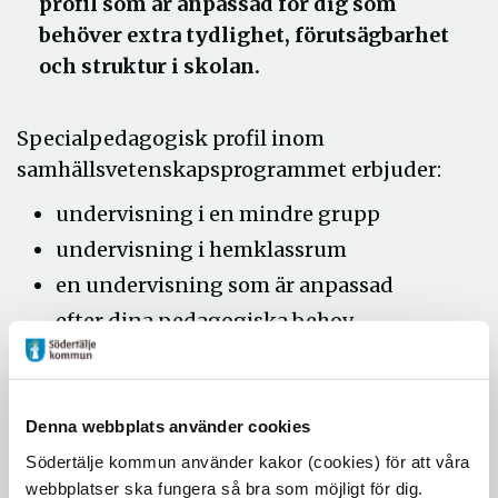
profil som är anpassad för dig som
behöver extra tydlighet, förutsägbarhet
och struktur i skolan.
Specialpedagogisk profil inom
samhällsvetenskapsprogrammet erbjuder:
undervisning i en mindre grupp
undervisning i hemklassrum
en undervisning som är anpassad
efter dina pedagogiska behov
en personaltät verksamhet
lärare som har kunskap om och kan
möta dina behov
Denna webbplats använder cookies
tydlighet och förutsägbarhet genom
Södertälje kommun använder kakor (cookies) för att våra
webbplatser ska fungera så bra som möjligt för dig.