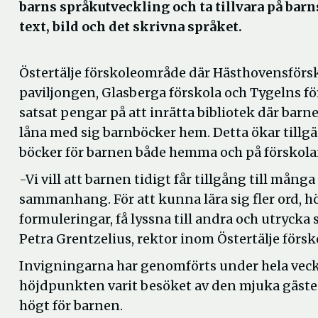
barns språkutveckling och ta tillvara på barn
text, bild och det skrivna språket.
Östertälje förskoleområde där Hästhovensförs
paviljongen, Glasberga förskola och Tygelns fö
satsat pengar på att inrätta bibliotek där barn
låna med sig barnböcker hem. Detta ökar tillg
böcker för barnen både hemma och på förskola
-Vi vill att barnen tidigt får tillgång till mång
sammanhang. För att kunna lära sig fler ord, h
formuleringar, få lyssna till andra och utrycka 
Petra Grentzelius, rektor inom Östertälje förs
Invigningarna har genomförts under hela veck
höjdpunkten varit besöket av den mjuka gästen
högt för barnen.