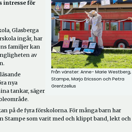
s intresse för
kola, Glasberga
rskola ingår, har
ens familjer kan
ängligheten av
n.
Från vänster: Anne- Marie Westberg,
a läsande
Stampe, Marjo Ericsson och Petra
öra nya
Grentzelius
sina tankar, säger
koleområde.
an på de fyra förskolorna. För många barn har
 Stampe som varit med och klippt band, lekt och 