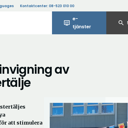
nguages
Kontaktcenter:
08-523 010 00
e-
display_settings
search
tjänster
invigning av
rtälje
stertäljes
ya
för att stimulera