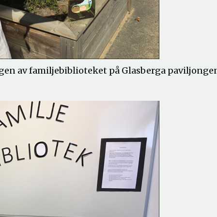
gen av familjebiblioteket på Glasberga paviljonge