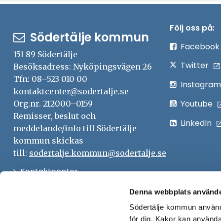
Följ oss på:
Södertälje kommun
Facebook
151 89 Södertälje
Twitter
Besöksadress: Nyköpingsvägen 26
Tfn: 08–523 010 00
Instagram
kontaktcenter@sodertalje.se
Youtube
Org.nr. 212000–0159
Remisser, beslut och
LinkedIn
meddelande/info till Södertälje
kommun skickas
till:
sodertalje.kommun@sodertalje.se
Öppna
Kontaktcenter
i
Synpunkter och felanmälan
Denna webbplats använde
nytt
Södertälje kommun använde
Öppna
Press
fönster
för dig. Kakor kan användas