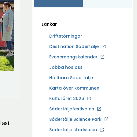
Länkar
Driftstörningar
Ö
Destination Södertälje
p
Evenemangskalender
p
Ö
Jobba hos oss
n
p
a
Hållbara Södertälje
p
i
Karta över kommunen
n
n
a
Kulturåret 2026
y
i
t
Södertäljefestivalen
n
t
Ö
Södertälje Science Park
y
läst
f
p
t
Södertälje stadsscen
ö
p
t