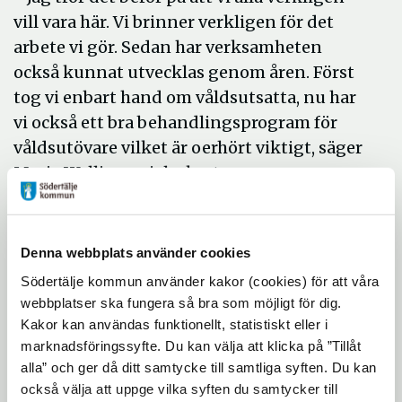
vill vara här. Vi brinner verkligen för det
arbete vi gör. Sedan har verksamheten
också kunnat utvecklas genom åren. Först
tog vi enbart hand om våldsutsatta, nu har
vi också ett bra behandlingsprogram för
våldsutövare vilket är oerhört viktigt, säger
Maria Wallin, socialsekreterare.
En annan utveckling är att de har skapat en
ny tjänst som stödperson.
Denna webbplats använder cookies
- Man kan säga att jag hjälper klienterna
Södertälje kommun använder kakor (cookies) för att våra
till självhjälp. Jag visar hur de kan söka egen
webbplatser ska fungera så bra som möjligt för dig.
bostad, var de kan ta ekonomisk hjälp och
Kakor kan användas funktionellt, statistiskt eller i
förklarar hur samhället fungerar, berättar
marknadsföringssyfte. Du kan välja att klicka på ”Tillåt
Noha Masso, familjebehandlare/stödperson.
alla” och ger då ditt samtycke till samtliga syften. Du kan
också välja att uppge vilka syften du samtycker till
Priset delades ut på Operation kvinnofrids