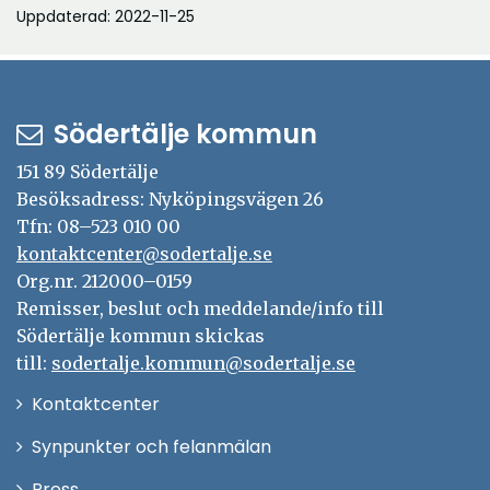
Uppdaterad: 2022-11-25
Södertälje kommun
151 89 Södertälje
Besöksadress: Nyköpingsvägen 26
Tfn: 08–523 010 00
kontaktcenter@sodertalje.se
Org.nr. 212000–0159
Remisser, beslut och meddelande/info till
Södertälje kommun skickas
till:
sodertalje.kommun@sodertalje.se
Öppna
Kontaktcenter
i
Synpunkter och felanmälan
nytt
Öppna
Press