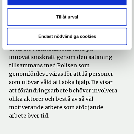
det löpande arbetet. Detta är särskilt
lovvärt då det handlar om en
Tillåt urval
evidensbaserad metod, vilket är
eftersökt i arbetet med våldsutövare.
Endast nödvändiga cookies
Operation kvinnofrids styrgrupp tycker
även att verksamheten visar på
innovationskraft genom den satsning
tillsammans med Polisen som
genomfördes i våras för att få personer
som utövar våld att söka hjälp. De visar
att förändringsarbete behöver involvera
olika aktörer och bestå av så väl
motiverande arbete som stödjande
arbete över tid.