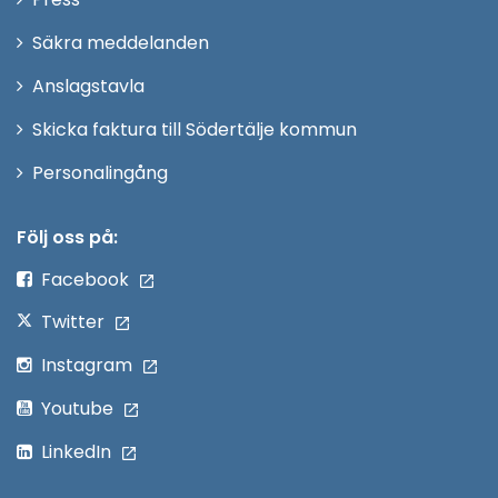
fönster
i
Säkra meddelanden
nytt
Anslagstavla
fönster
Skicka faktura till Södertälje kommun
Öppna
Personalingång
i
nytt
Följ oss på:
fönster
Facebook
Twitter
Instagram
Youtube
LinkedIn