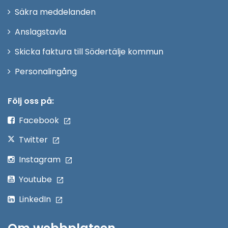
i
Säkra meddelanden
nytt
Anslagstavla
fönster
Skicka faktura till Södertälje kommun
Öppna
Personalingång
i
nytt
Följ oss på:
fönster
Facebook
Twitter
Instagram
Youtube
LinkedIn