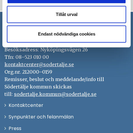
Uppdaterad: 2025-03-05
Tillåt urval
Södertälje kommun
Endast nödvändiga cookies
151 89 Södertälje
Besöksadress: Nyköpingsvägen 26
Tfn: 08–523 010 00
kontaktcenter@sodertalje.se
Org.nr. 212000–0159
Remisser, beslut och meddelande/info till
Södertälje kommun skickas
till:
sodertalje.kommun@sodertalje.se
Öppna
Kontaktcenter
i
Synpunkter och felanmälan
nytt
Öppna
Press
fönster