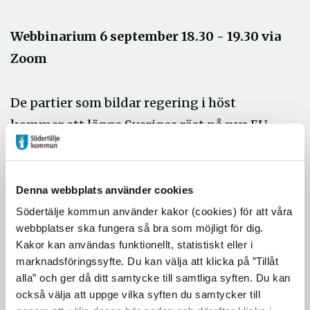
Webbinarium 6 september 18.30 - 19.30 via
Zoom
De partier som bildar regering i höst
kommer att lägga Sveriges röst på nya EU-
gemensamma beslut som blir svenska lagar.
Under Sveriges ordförandeskap kommer
cirka 150 EU-möten att hållas i Sverige, med
Denna webbplats använder cookies
Södertälje kommun använder kakor (cookies) för att våra
en unik möjlighet att visa upp Sverige för
webbplatser ska fungera så bra som möjligt för dig.
övriga EU länder.
Kakor kan användas funktionellt, statistiskt eller i
Under webbinariet behandlar vi följande
marknadsföringssyfte. Du kan välja att klicka på ”Tillåt
alla” och ger då ditt samtycke till samtliga syften. Du kan
frågor:
också välja att uppge vilka syften du samtycker till