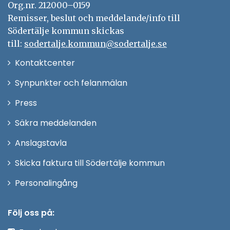
Org.nr. 212000–0159
Remisser, beslut och meddelande/info till
Södertälje kommun skickas
till:
sodertalje.kommun@sodertalje.se
Öppna
Kontaktcenter
i
Synpunkter och felanmälan
nytt
Öppna
Press
fönster
i
Säkra meddelanden
nytt
Anslagstavla
fönster
Skicka faktura till Södertälje kommun
Öppna
Personalingång
i
nytt
Följ oss på:
fönster