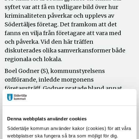
syftet var att få en tydligare bild över hur
kriminaliteten påverkar och upplevs av
Södertäljes företag. Det framkom att det
fanns en vilja från företagare att vara med
och påverka. Vid den här träffen
diskuterades olika samverkansformer både
regionala och lokala.
Boel Godner (S), kommunstyrelsens
ordförande, inledde morgonens
företagsträff. Godner pratade bland annat
om vikten av samarbetet mellan
kommunen, polisen och andra aktörer för
att minska välfärdsbrotten i Södertälje.
Denna webbplats använder cookies
Anna Flink, säkerhetschef i kommunen och
Södertälje kommun använder kakor (cookies) för att våra
David Hertz från polisen, berättade om Pax
webbplatser ska fungera så bra som möjligt för dig.