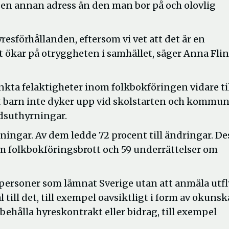
 en annan adress än den man bor på och olovlig
yresförhållanden, eftersom vi vet att det är en
et ökar på otryggheten i samhället, säger Anna Flin
a felaktigheter inom folkbokföringen vidare ti
t barn inte dyker upp vid skolstarten och kommun
dsuthyrningar.
ningar. Av dem ledde 72 procent till ändringar. De
 om folkbokföringsbrott och 59 underrättelser om
ar personer som lämnat Sverige utan att anmäla utfl
 till det, till exempel oavsiktligt i form av okuns
, behålla hyreskontrakt eller bidrag, till exempel