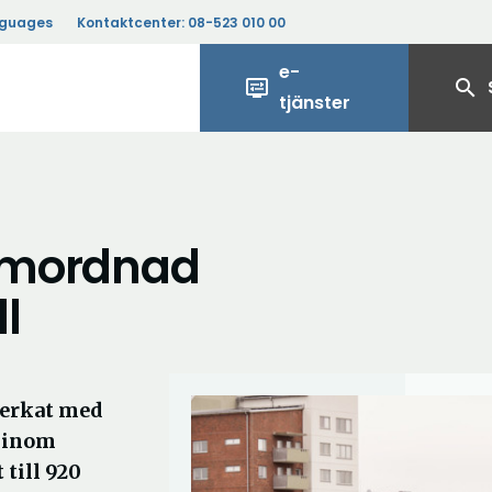
nguages
Kontaktcenter:
08-523 010 00
e-
display_settings
search
tjänster
samordnad
l
verkat med
r inom
 till 920