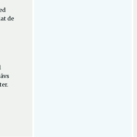
med
at de
l
rävs
ter.