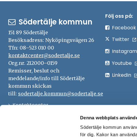
Följ oss på:
Södertälje kommun
Facebook
151 89 Södertälje
Twitter
Besöksadress: Nyköpingsvägen 26
Tfn: 08–523 010 00
Instagram
kontaktcenter@sodertalje.se
Youtube
Org.nr. 212000–0159
Remisser, beslut och
LinkedIn
meddelande/info till Södertälje
kommun skickas
till:
sodertalje.kommun@sodertalje.se
Öppna
Kontaktcenter
i
Synpunkter och felanmälan
Denna webbplats använde
nytt
Södertälje kommun använde
Öppna
Press
fönster
för dig. Kakor kan användas
i