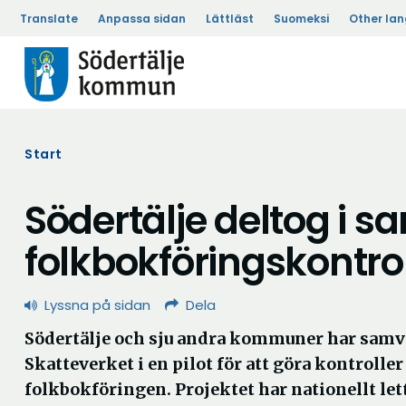
Translate
Anpassa sidan
Lättläst
Suomeksi
Other la
Start
Södertälje deltog i 
folkbokföringskontrol
Lyssna på sidan
Dela
Södertälje och sju andra kommuner har sam
Skatteverket i en pilot för att göra kontrolle
folkbokföringen. Projektet har nationellt lett