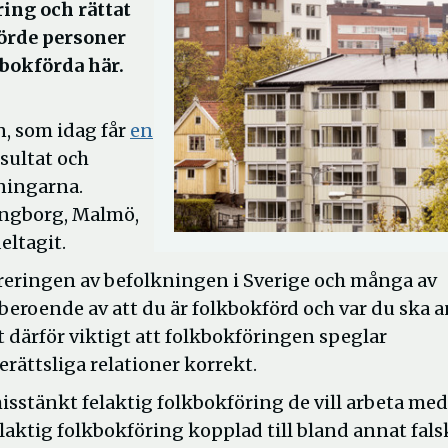
ing och rättat
rörde personer
bokförda här.
n, som idag får
en
sultat och
ningarna.
singborg, Malmö,
ltagit.
eringen av befolkningen i Sverige och många av
beroende av att du är folkbokförd och var du ska 
et därför viktigt att folkbokföringen speglar
rättsliga relationer korrekt.
isstänkt felaktig folkbokföring de vill arbeta med
laktig folkbokföring kopplad till bland annat fals