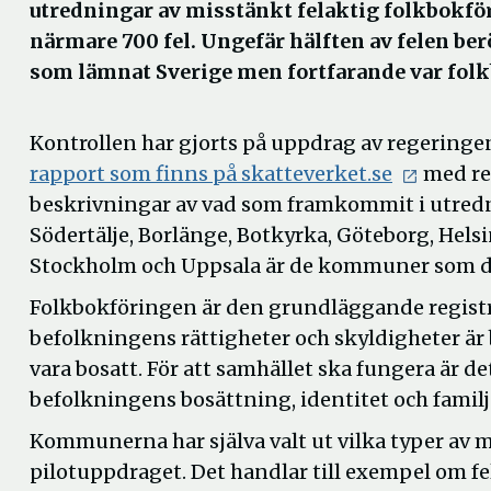
utredningar av misstänkt felaktig folkbokför
närmare 700 fel. Ungefär hälften av felen be
som lämnat Sverige men fortfarande var folk
Kontrollen har gjorts på uppdrag av regeringe
rapport som finns på skatteverket.se
med re
beskrivningar av vad som framkommit i utred
Södertälje, Borlänge, Botkyrka, Göteborg, Hel
Stockholm och Uppsala är de kommuner som de
Folkbokföringen är den grundläggande registr
befolkningens rättigheter och skyldigheter är 
vara bosatt. För att samhället ska fungera är d
befolkningens bosättning, identitet och familje
Kommunerna har själva valt ut vilka typer av m
pilotuppdraget. Det handlar till exempel om fe