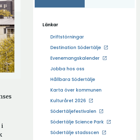
Länkar
Driftstörningar
Ö
Destination Södertälje
p
Evenemangskalender
p
Ö
Jobba hos oss
n
p
a
Hållbara Södertälje
p
i
Karta över kommunen
n
n
anses
a
Kulturåret 2026
y
i
t
Södertäljefestivalen
n
t
Ö
Södertälje Science Park
y
 i
f
p
t
Södertälje stadsscen
ö
k
p
t