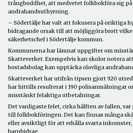
trångboddhet, att medvetet folkbokföra sig på
andrahandsuthyrning.
– Södertälje har valt att fokusera på oriktiga h
bidragande orsak till att möjliggöra brott vilk
säkerhetschef i Södertälje kommun.
Kommunerna har lämnat uppgifter om misstänkt
Skatteverket. Exempelvis kan skolor notera at
bostadsbolag kan upptäcka olovliga andrahan
Skatteverket har utifrån tipsen gjort 920 utred
har hittills resulterat i 190 polisanmälningar
misstänkt felaktiga utbetalningar.
Det vanligaste felet, cirka hälften av fallen, v
till folkbokföringen. Det kan finnas många skäl
eller avsiktligt för att erhålla svarta inkomster
barnbidrag.