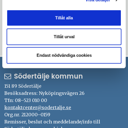
europadirekt@sodertalje.se
Evenemanget är kostnadsfritt. Varmt
Tillåt alla
välkommen!
Tillåt urval
Uppdaterad: 2025-03-05
Endast nödvändiga cookies
Södertälje kommun
151 89 Södertälje
Besöksadress: Nyköpingsvägen 26
Tfn: 08–523 010 00
kontaktcenter@sodertalje.se
Org.nr. 212000–0159
Remisser, beslut och meddelande/info till