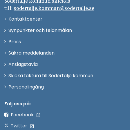
Södertälje kommun skickas
till:
sodertalje.kommun@sodertalje.se
Öppna
Kontaktcenter
i
Synpunkter och felanmälan
nytt
Öppna
Press
fönster
i
Säkra meddelanden
nytt
Anslagstavla
fönster
Skicka faktura till Södertälje kommun
Öppna
Personalingång
i
nytt
Följ oss på:
fönster
Facebook
Twitter