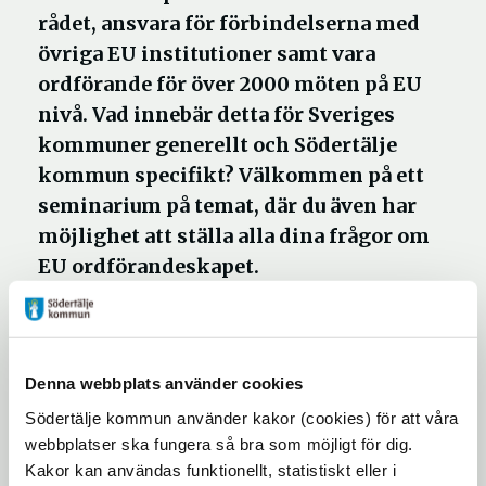
rådet, ansvara för förbindelserna med
övriga EU institutioner samt vara
ordförande för över 2000 möten på EU
nivå. Vad innebär detta för Sveriges
kommuner generellt och Södertälje
kommun specifikt? Välkommen på ett
seminarium på temat, där du även har
möjlighet att ställa alla dina frågor om
EU ordförandeskapet.
Under seminariet kommer utmaningar och
möjligheter med ordförandeskapet att
Denna webbplats använder cookies
diskuteras. Vilka är regeringens kommande
Södertälje kommun använder kakor (cookies) för att våra
prioriteringarna och vad innebär dem? Hur
webbplatser ska fungera så bra som möjligt för dig.
påverkar ordförandeskapet Södertälje
Kakor kan användas funktionellt, statistiskt eller i