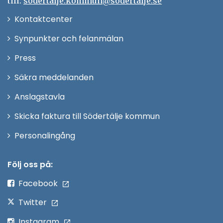
till:
sodertalje.kommun@sodertalje.se
Öppna
Kontaktcenter
i
Synpunkter och felanmälan
nytt
Öppna
Press
fönster
i
Säkra meddelanden
nytt
Anslagstavla
fönster
Skicka faktura till Södertälje kommun
Öppna
Personalingång
i
nytt
Följ oss på:
fönster
Facebook
Twitter
Instagram