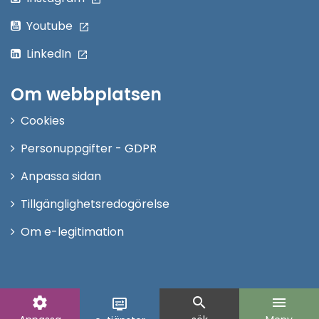
Youtube
LinkedIn
Om webbplatsen
Cookies
Personuppgifter - GDPR
Anpassa sidan
Tillgänglighetsredogörelse
Om e-legitimation
settings
search
menu
display_settings