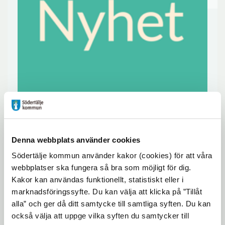
Telefontider under sportlovet!
Denna webbplats använder cookies
Södertälje kommun använder kakor (cookies) för att våra
Du kan nå expeditionen under vecka 9 (28/2
webbplatser ska fungera så bra som möjligt för dig.
– 4/3 ) via telefon måndag till fredag 13:00-
Kakor kan användas funktionellt, statistiskt eller i
marknadsföringssyfte. Du kan välja att klicka på ”Tillåt
15:00 samt via mail som vanligt
alla” och ger då ditt samtycke till samtliga syften. Du kan
kulturskolan@sodertalje.se
också välja att uppge vilka syften du samtycker till