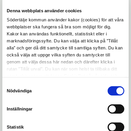
kommun i samarbete med Södertälje city
Denna webbplats använder cookies
ett valborgsfirande i Stadsparken klockan
Södertälje kommun använder kakor (cookies) för att våra
11:00-20:00. Det är fri entré och öppet för
webbplatser ska fungera så bra som möjligt för dig.
alla.
Kakor kan användas funktionellt, statistiskt eller i
marknadsföringssyfte. Du kan välja att klicka på ”Tillåt
Det erbjuds tivoli hela dagen, foodtrucks,
alla” och ger då ditt samtycke till samtliga syften. Du kan
scenprogram som börjar klockan 18:00. Det
också välja att uppge vilka syften du samtycker till
blir bland annat musikuppträdande av Åsa
genom att välja dessa här nedan och därefter klicka i
Dellham, vårtal av stadsdirektör Stefan
rutan ”Tillåt urval”. Du kan när som helst ta tillbaka ditt
Hollmark och dansuppträdande av
samtycke genom att öppna CookieBot på vår sida och
Assyriska föreningen. Klockan 18:55 tänds
klicka på ”Ta tillbaka samtycke”. Genom att klicka på
Samtyckesval
"Visa detaljer" kan du läsa om hur kakorna används och
den traditionella brasan vid vattnet vid
Nödvändiga
hur vi och våra leverantörer inhämtar och behandlar
Borgmästarudden.
personuppgifter.
Inställningar
Varmt välkommen!
Uppdaterad: 2022-04-20
Statistik