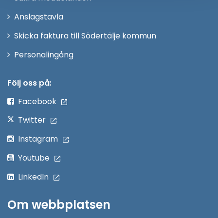
nytt
Anslagstavla
fönster
Skicka faktura till Södertälje kommun
Öppna
Personalingång
i
nytt
Följ oss på:
fönster
Facebook
Twitter
Instagram
Youtube
LinkedIn
Om webbplatsen