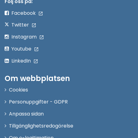
nytt
Följ oss på:
fönster
Facebook
Twitter
Instagram
Youtube
LinkedIn
Om webbplatsen
Cookies
Personuppgifter - GDPR
Anpassa sidan
Tillgänglighetsredogörelse
Om e-legitimation