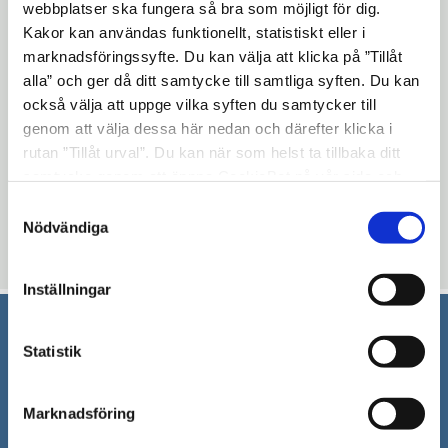
webbplatser ska fungera så bra som möjligt för dig.
ett alternativ där julgåvan kan nyttjas.
Kakor kan användas funktionellt, statistiskt eller i
Julgåvan kommer att kunna användas fram
marknadsföringssyfte. Du kan välja att klicka på ”Tillåt
till den 31 december 2024 som betalning.
alla” och ger då ditt samtycke till samtliga syften. Du kan
också välja att uppge vilka syften du samtycker till
Här finner du mer information och kan
genom att välja dessa här nedan och därefter klicka i
anmäla ditt företag till det digitala
rutan ”Tillåt urval”. Du kan när som helst ta tillbaka ditt
presentkortsystemet: LÄNK
samtycke genom att öppna CookieBot på vår sida och
klicka på ”Ta tillbaka samtycke”. Genom att klicka på
Öppna
Samtyckesval
https://cityplay.se/sv/page/for-handlare
"Visa detaljer" kan du läsa om hur kakorna används och
Nödvändiga
i
hur vi och våra leverantörer inhämtar och behandlar
Uppdaterad: 2023-12-07
nytt
personuppgifter.
Inställningar
fönster
Statistik
Södertälje kommun
151 89 Södertälje
Marknadsföring
Besöksadress: Nyköpingsvägen 26
Tfn: 08–523 010 00