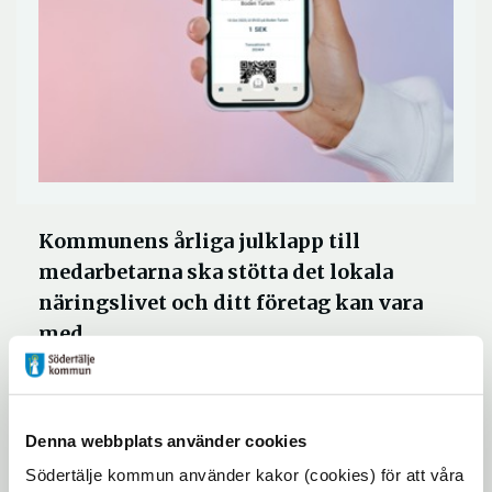
Kommunens årliga julklapp till
medarbetarna ska stötta det lokala
näringslivet och ditt företag kan vara
med.
Butiker, caféer, restauranger och andra
företag som säljer till privatpersoner har nu
Denna webbplats använder cookies
möjlighet att ansluta sig – och därmed vara
Södertälje kommun använder kakor (cookies) för att våra