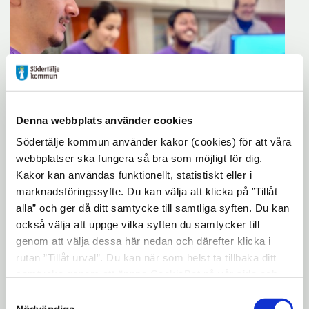
Denna webbplats använder cookies
Södertälje kommun använder kakor (cookies) för att våra
webbplatser ska fungera så bra som möjligt för dig.
Kakor kan användas funktionellt, statistiskt eller i
marknadsföringssyfte. Du kan välja att klicka på ”Tillåt
alla” och ger då ditt samtycke till samtliga syften. Du kan
också välja att uppge vilka syften du samtycker till
genom att välja dessa här nedan och därefter klicka i
rutan ”Tillåt urval”. Du kan när som helst ta tillbaka ditt
samtycke genom att öppna CookieBot på vår sida och
klicka på ”Ta tillbaka samtycke”. Genom att klicka på
3D-print och VR-spel bland teknikerna.
Samtyckesval
"Visa detaljer" kan du läsa om hur kakorna används och
Nödvändiga