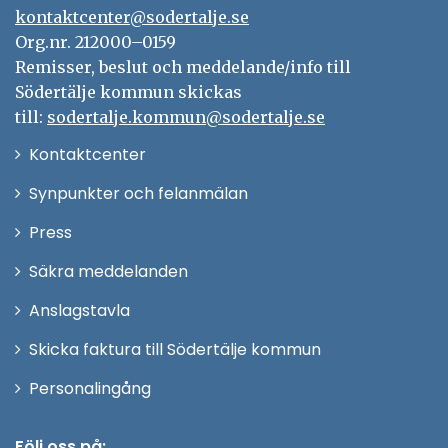
kontaktcenter@sodertalje.se
Org.nr. 212000–0159
Remisser, beslut och meddelande/info till
Södertälje kommun skickas
till:
sodertalje.kommun@sodertalje.se
Öppna
Kontaktcenter
i
Synpunkter och felanmälan
nytt
Öppna
Press
fönster
i
Säkra meddelanden
nytt
Anslagstavla
fönster
Skicka faktura till Södertälje kommun
Öppna
Personalingång
i
nytt
Följ oss på: