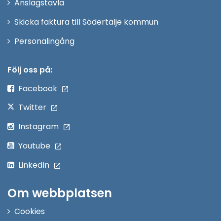
Anslagstavla
fönster
Skicka faktura till Södertälje kommun
Öppna
Personalingång
i
nytt
Följ oss på:
fönster
Facebook
Twitter
Instagram
Youtube
LinkedIn
Om webbplatsen
Cookies