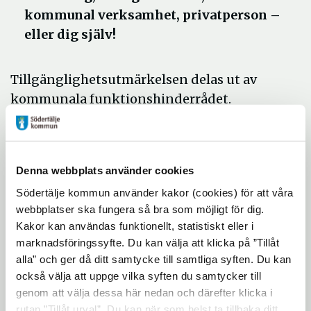
kommunal verksamhet, privatperson –
eller dig själv!
Tillgänglighetsutmärkelsen delas ut av
kommunala funktionshinderrådet.
För att få utmärkelsen ska den nominerade
ha gjort någonting som förbättrar
tillgängligheten för personer med
Denna webbplats använder cookies
funktionsnedsättning.
Södertälje kommun använder kakor (cookies) för att våra
Det kan handla om att:
webbplatser ska fungera så bra som möjligt för dig.
Kakor kan användas funktionellt, statistiskt eller i
Förbättra framkomligheten i
marknadsföringssyfte. Du kan välja att klicka på ”Tillåt
inomhus- och utomhusmiljöer
alla” och ger då ditt samtycke till samtliga syften. Du kan
också välja att uppge vilka syften du samtycker till
Bidra till att personer med
genom att välja dessa här nedan och därefter klicka i
funktionsnedsättning kan delta i
rutan ”Tillåt urval”. Du kan när som helst ta tillbaka ditt