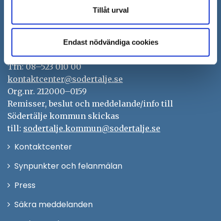
Tillåt urval
Södertälje kommun
151 89 Södertälje
Endast nödvändiga cookies
Besöksadress: Nyköpingsvägen 26
Tfn: 08–523 010 00
kontaktcenter@sodertalje.se
Org.nr. 212000–0159
Remisser, beslut och meddelande/info till
Södertälje kommun skickas
till:
sodertalje.kommun@sodertalje.se
Öppna
Kontaktcenter
i
Synpunkter och felanmälan
nytt
Öppna
Press
fönster
i
Säkra meddelanden
nytt