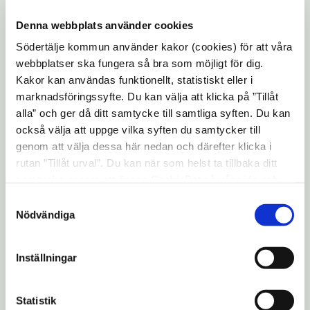
filminspelningsteamet för Netflixserien
Denna webbplats använder cookies
Genombrottet - ett verklighetsbaserat
Södertälje kommun använder kakor (cookies) för att våra
drama som delvis utspelar sig år 2004.
webbplatser ska fungera så bra som möjligt för dig.
Teamet besökte Södertälje den 25 november
Kakor kan användas funktionellt, statistiskt eller i
förra året för att filma in scener till serien
marknadsföringssyfte. Du kan välja att klicka på ”Tillåt
och nu är det alltså dags igen.
alla” och ger då ditt samtycke till samtliga syften. Du kan
också välja att uppge vilka syften du samtycker till
Filminspelningarna kommer att ske mellan
genom att välja dessa här nedan och därefter klicka i
10.00 och 19.00 och äger rum på flera platser
rutan ”Tillåt urval”. Du kan när som helst ta tillbaka ditt
i centrala Södertälje.
samtycke genom att öppna CookieBot på vår sida och
klicka på ”Ta tillbaka samtycke”. Genom att klicka på
Samtyckesval
Under filmtagningarna kommer
"Visa detaljer" kan du läsa om hur kakorna används och
Nödvändiga
promenadstråk tillfälligt att stängas av och
hur vi och våra leverantörer inhämtar och behandlar
flaggvakter kommer att stanna gående
personuppgifter.
Inställningar
under ca 5 minuter åt gången.
Uppdaterad: 2023-01-31
Statistik