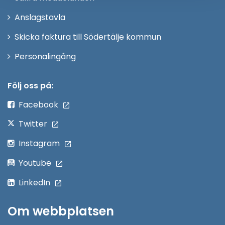
nytt
Anslagstavla
fönster
Skicka faktura till Södertälje kommun
Öppna
Personalingång
i
nytt
Följ oss på:
fönster
Facebook
Twitter
Instagram
Youtube
LinkedIn
Om webbplatsen