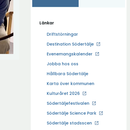
Länkar
Driftstörningar
Ö
Destination Södertälje
p
Evenemangskalender
p
Ö
Jobba hos oss
n
p
a
Hållbara Södertälje
p
i
Karta över kommunen
n
n
a
Kulturåret 2026
y
i
t
Södertäljefestivalen
n
t
Ö
Södertälje Science Park
y
f
p
t
Södertälje stadsscen
ö
p
t