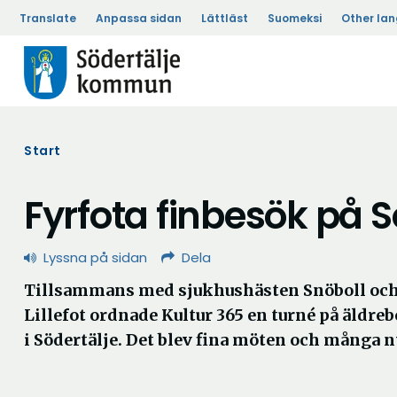
Translate
Anpassa sidan
Lättläst
Suomeksi
Other la
Start
Fyrfota finbesök på 
Lyssna på sidan
Dela
Tillsammans med sjukhushästen Snöboll oc
Lillefot ordnade Kultur 365 en turné på äldr
i Södertälje. Det blev fina möten och många 