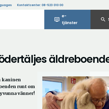
nguages
Kontaktcenter:
08-523 010 00
e-
display_settings
search
tjänster
Södertäljes äldreboend
h kaninen
eboenden runt om
nyvunna vänner!