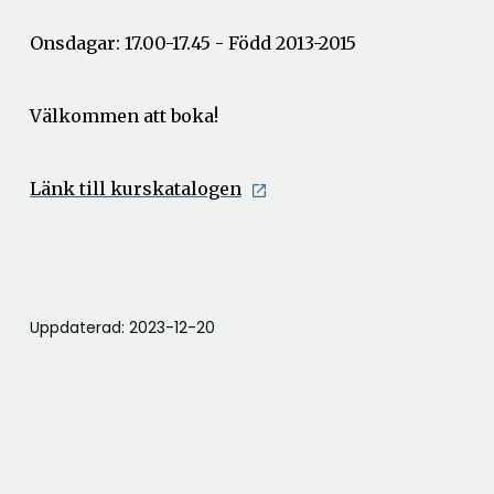
Onsdagar: 17.00-17.45 - Född 2013-2015
Välkommen att boka!
Öppna
Länk till kurskatalogen
i
nytt
fönster
Uppdaterad: 2023-12-20