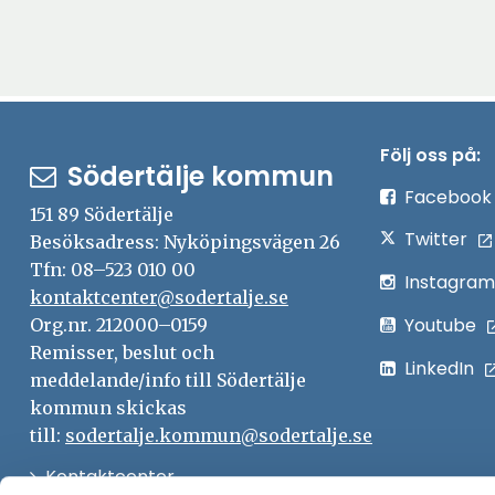
Följ oss på:
Södertälje kommun
Facebook
151 89 Södertälje
Twitter
Besöksadress: Nyköpingsvägen 26
Tfn: 08–523 010 00
Instagram
kontaktcenter@sodertalje.se
Youtube
Org.nr. 212000–0159
Remisser, beslut och
LinkedIn
meddelande/info till Södertälje
kommun skickas
till:
sodertalje.kommun@sodertalje.se
Öppna
Kontaktcenter