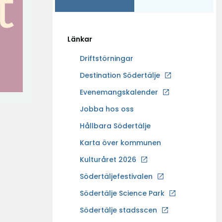
Länkar
Driftstörningar
Ö
Destination Södertälje
p
Evenemangskalender
p
Ö
Jobba hos oss
n
p
a
Hållbara Södertälje
p
i
Karta över kommunen
n
n
a
Kulturåret 2026
y
i
t
Södertäljefestivalen
n
t
Ö
Södertälje Science Park
y
f
p
t
Södertälje stadsscen
ö
p
t