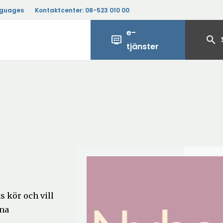
nguages
Kontaktcenter:
08-523 010 00
e-
display_settings
search
tjänster
s kör och vill
ina