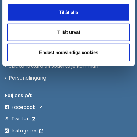
Öppna
Kontaktcenter
Tillåt alla
i
Synpunkter och felanmälan
nytt
Öppna
Press
fönster
Tillåt urval
i
Säkra meddelanden
nytt
Endast nödvändiga cookies
Anslagstavla
fönster
Skicka faktura till Södertälje kommun
Öppna
Personalingång
i
nytt
Följ oss på:
fönster
Facebook
Twitter
Instagram