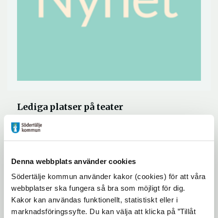
Lediga platser på teater
Vi vill informera er om att vi har lediga
platser på teater.
Denna webbplats använder cookies
Ni kan gå in på Studyalong och boka kurs.
Södertälje kommun använder kakor (cookies) för att våra
Tveka inte att kontakta oss om ni har några
webbplatser ska fungera så bra som möjligt för dig.
Kakor kan användas funktionellt, statistiskt eller i
frågor eller funderingar.
marknadsföringssyfte. Du kan välja att klicka på ”Tillåt