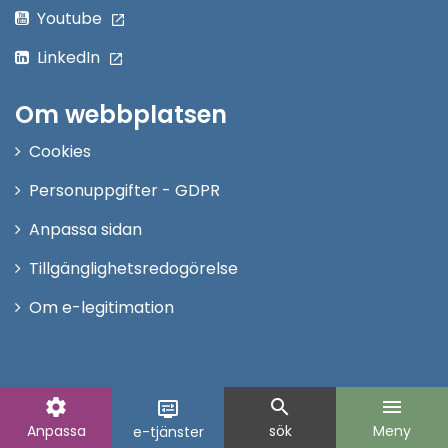
Youtube
LinkedIn
Om webbplatsen
Cookies
Personuppgifter - GDPR
Anpassa sidan
Tillgänglighetsredogörelse
Om e-legitimation
settings
search
menu
display_settings
Anpassa
sök
Meny
e-tjänster