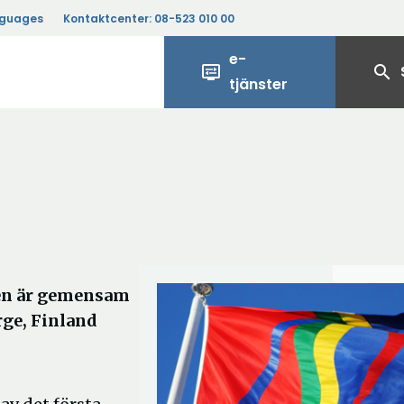
nguages
Kontaktcenter:
08-523 010 00
e-
display_settings
search
tjänster
Den är gemensam
rge, Finland