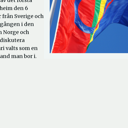
av det första
dheim den 6
 från Sverige och
a gången i den
n Norge och
 diskutera
i valts som en
land man bor i.