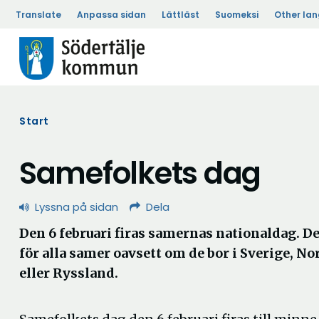
Translate
Anpassa sidan
Lättläst
Suomeksi
Other la
Start
Samefolkets dag
Lyssna på sidan
Dela
Den 6 februari firas samernas nationaldag. 
för alla samer oavsett om de bor i Sverige, No
eller Ryssland.