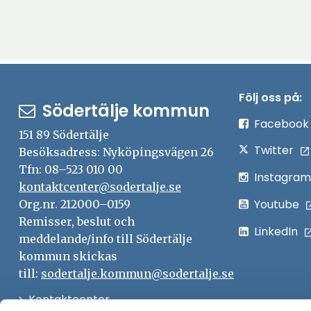
Följ oss på:
Södertälje kommun
Facebook
151 89 Södertälje
Twitter
Besöksadress: Nyköpingsvägen 26
Tfn: 08–523 010 00
Instagram
kontaktcenter@sodertalje.se
Youtube
Org.nr. 212000–0159
Remisser, beslut och
LinkedIn
meddelande/info till Södertälje
kommun skickas
till:
sodertalje.kommun@sodertalje.se
Öppna
Kontaktcenter