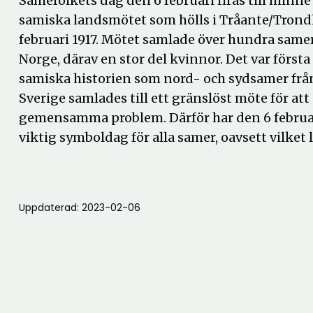
Samefolkets dag den 6 februari firas till minne 
samiska landsmötet som hölls i Tråante/Tron
februari 1917. Mötet samlade över hundra samer
Norge, därav en stor del kvinnor. Det var först
samiska historien som nord- och sydsamer frå
Sverige samlades till ett gränslöst möte för att
gemensamma problem. Därför har den 6 februar
viktig symboldag för alla samer, oavsett vilket 
Uppdaterad: 2023-02-06