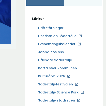
Länkar
Driftstörningar
Ö
Destination Södertälje
p
Evenemangskalender
p
Ö
Jobba hos oss
n
p
a
Hållbara Södertälje
p
i
Karta över kommunen
n
n
a
Kulturåret 2026
y
i
t
Södertäljefestivalen
n
t
Ö
Södertälje Science Park
y
f
p
t
Södertälje stadsscen
ö
p
t