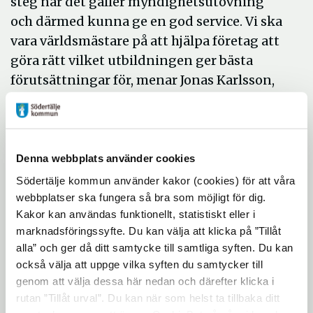
steg när det gäller myndighetsutövning
och därmed kunna ge en god service. Vi ska
vara världsmästare på att hjälpa företag att
göra rätt vilket utbildningen ger bästa
förutsättningar för, menar Jonas Karlsson,
näringslivschef i Södertälje kommun.
Målgrupp
Utbildningen riktar sig till medarbetare och
Denna webbplats använder cookies
chefer inom verksamheter med
Södertälje kommun använder kakor (cookies) för att våra
myndighetsutövning och
webbplatser ska fungera så bra som möjligt för dig.
Kakor kan användas funktionellt, statistiskt eller i
företagskontakter. Utbildningen har i
marknadsföringssyfte. Du kan välja att klicka på ”Tillåt
första hand erbjudits till:
alla” och ger då ditt samtycke till samtliga syften. Du kan
samhällsbyggnadskontoret
också välja att uppge vilka syften du samtycker till
genom att välja dessa här nedan och därefter klicka i
miljökontoret
rutan ”Tillåt urval”. Du kan när som helst ta tillbaka ditt
socialkontoret