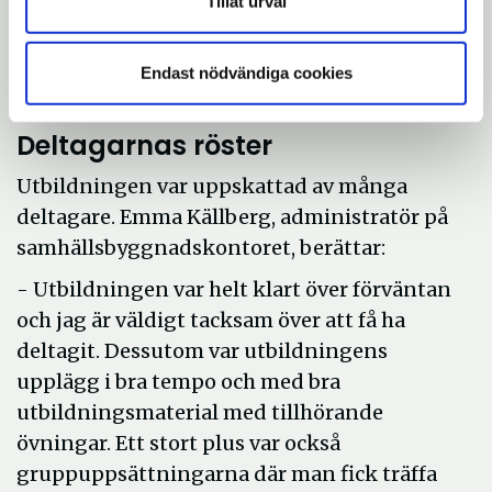
trygga och modiga i vår dialog med företag
Tillåt urval
och därmed en bra service, säger Aydin Aho
på näringslivsavdelningen som är
Endast nödvändiga cookies
projektledare för MI utbildningen.
Deltagarnas röster
Utbildningen var uppskattad av många
deltagare. Emma Källberg, administratör på
samhällsbyggnadskontoret, berättar:
- Utbildningen var helt klart över förväntan
och jag är väldigt tacksam över att få ha
deltagit. Dessutom var utbildningens
upplägg i bra tempo och med bra
utbildningsmaterial med tillhörande
övningar. Ett stort plus var också
gruppuppsättningarna där man fick träffa