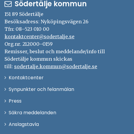
Södertälje kommun
151 89 Södertälje
Besöksadress: Nyköpingsvägen 26
Tfn: 08–523 010 00
kontaktcenter@sodertalje.se
Org.nr. 212000–0159
Remisser, beslut och meddelande/info till
Södertälje kommun skickas
till:
sodertalje.kommun@sodertalje.se
Öppna
Kontaktcenter
i
Synpunkter och felanmälan
nytt
Öppna
Press
fönster
i
Säkra meddelanden
nytt
Anslagstavla
fönster