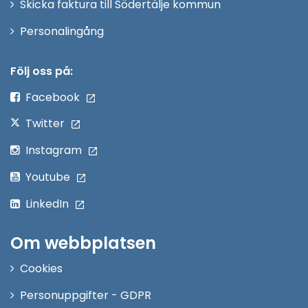
Skicka faktura till Södertälje kommun
Öppna
Personalingång
i
nytt
Följ oss på:
fönster
Facebook
Twitter
Instagram
Youtube
LinkedIn
Om webbplatsen
Cookies
Personuppgifter - GDPR