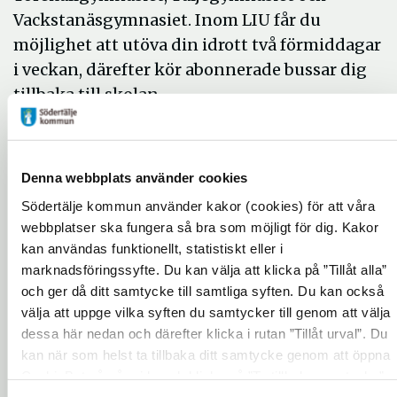
Vackstanäsgymnasiet. Inom LIU får du
möjlighet att utöva din idrott två förmiddagar
i veckan, därefter kör abonnerade bussar dig
tillbaka till skolan.
LIU kan sökas för idrotterna vollyboll (i
Täljehallen och Multiarenan), ishockey tjejer (i
Scaniarinken), ishockey killar (i Järna – enbart
Denna webbplats använder cookies
möjligt för elever på Torekällgymnasiet och
Södertälje kommun använder kakor (cookies) för att våra
Täljegymnasiet) och simning.
webbplatser ska fungera så bra som möjligt för dig. Kakor
kan användas funktionellt, statistiskt eller i
Till hösten 2023 startar vi upp LIU Uthållighet,
marknadsföringssyfte. Du kan välja att klicka på ”Tillåt alla”
för dig som utövar löpning, cykling,
och ger då ditt samtycke till samtliga syften. Du kan också
orientering eller liknande. LIU Uthållighet
välja att uppge vilka syften du samtycker till genom att välja
håller till i Södertäljes nybyggda
dessa här nedan och därefter klicka i rutan ”Tillåt urval”. Du
kan när som helst ta tillbaka ditt samtycke genom att öppna
friidrottsarena med gym och löparbanor.
CookieBot på vår sida och klicka på ”Ta tillbaka samtycke”.
Anmäl intresse till Andreas
Genom att klicka på "Visa detaljer" kan du läsa om hur