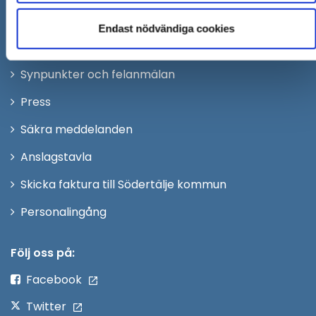
kommun skickas
till:
sodertalje.kommun@sodertalje.se
Endast nödvändiga cookies
Öppna
Kontaktcenter
i
Synpunkter och felanmälan
nytt
Öppna
Press
fönster
i
Säkra meddelanden
nytt
Anslagstavla
fönster
Skicka faktura till Södertälje kommun
Öppna
Personalingång
i
nytt
Följ oss på:
fönster
Facebook
Twitter