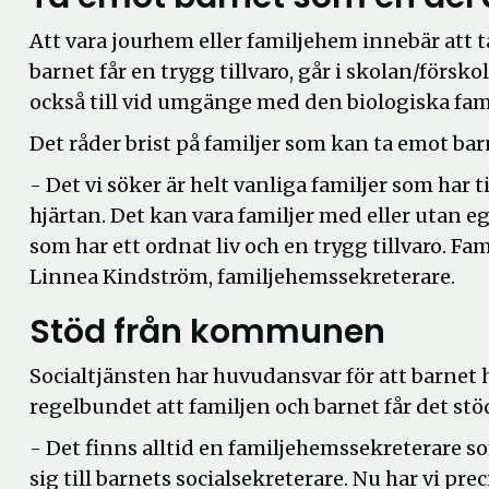
Att vara jourhem eller familjehem innebär att ta
barnet får en trygg tillvaro, går i skolan/försk
också till vid umgänge med den biologiska fami
Det råder brist på familjer som kan ta emot b
- Det vi söker är helt vanliga familjer som ha
hjärtan. Det kan vara familjer med eller utan e
som har ett ordnat liv och en trygg tillvaro. Fam
Linnea Kindström, familjehemssekreterare.
Stöd från kommunen
Socialtjänsten har huvudansvar för att barnet 
regelbundet att familjen och barnet får det st
- Det finns alltid en familjehemssekreterare 
sig till barnets socialsekreterare. Nu har vi pr