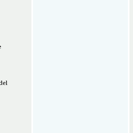
e
del