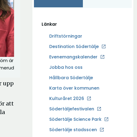
Länkar
Driftstörningar
Ö
Destination Södertälje
p
Evenemangskalender
röm är
p
Ö
Jobba hos oss
Almerud
n
p
a
Hållbara Södertälje
p
er upp
i
Karta över kommunen
n
n
a
Kulturåret 2026
y
ör att
i
t
Södertäljefestivalen
la
n
t
Ö
Södertälje Science Park
y
f
p
t
Södertälje stadsscen
ö
p
t