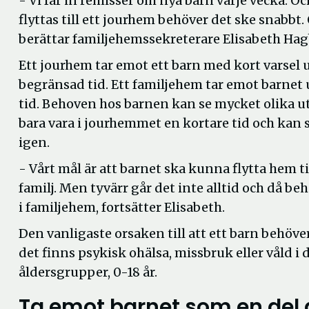
- Vi får in remisser om nya barn varje vecka. Oc
flyttas till ett jourhem behöver det ske snabbt
berättar familjehemssekreterare Elisabeth Hag
Ett jourhem tar emot ett barn med kort varsel 
begränsad tid. Ett familjehem tar emot barnet
tid. Behoven hos barnen kan se mycket olika ut
bara vara i jourhemmet en kortare tid och kan 
igen.
- Vårt mål är att barnet ska kunna flytta hem ti
familj. Men tyvärr går det inte alltid och då be
i familjehem, fortsätter Elisabeth.
Den vanligaste orsaken till att ett barn behöver
det finns psykisk ohälsa, missbruk eller våld i 
åldersgrupper, 0-18 år.
Ta emot barnet som en del 