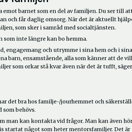
 emot barnet som en del av familjen. Du ser till at
olan och får daglig omsorg. När det är aktuellt hjälp
ljen, som sker i samråd med socialtjänsten.
arn som inte längre kan bo hemma.
r tid, engagemang och utrymme i sina hem och i sin
gna barn, ensamstående, alla som känner att de vil
iljer som orkar stå kvar även när det är tufft, säge
har det bra hos familje-/jourhemmet och säkerställ
öd som behövs.
som man kan kontakta vid frågor. Man kan även hör
ecis startat något som heter mentorsfamiljer. Det är