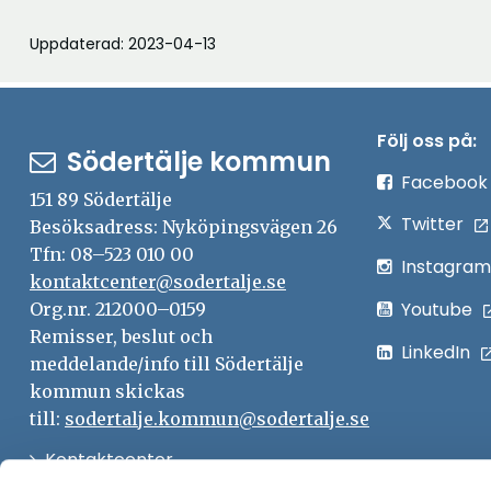
Uppdaterad: 2023-04-13
Följ oss på:
Södertälje kommun
Facebook
151 89 Södertälje
Twitter
Besöksadress: Nyköpingsvägen 26
Tfn: 08–523 010 00
Instagram
kontaktcenter@sodertalje.se
Youtube
Org.nr. 212000–0159
Remisser, beslut och
LinkedIn
meddelande/info till Södertälje
kommun skickas
till:
sodertalje.kommun@sodertalje.se
Öppna
Kontaktcenter
i