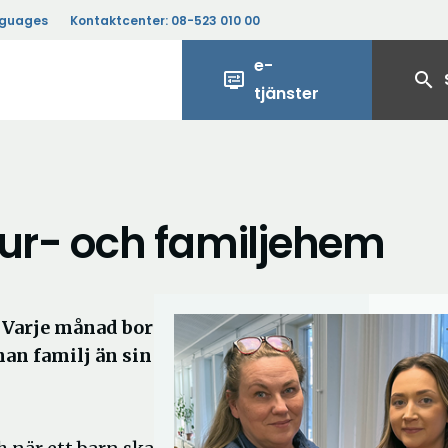
nguages
Kontaktcenter:
08-523 010 00
e-
display_settings
search
tjänster
our- och familjehem
. Varje månad bor
nan familj än sin