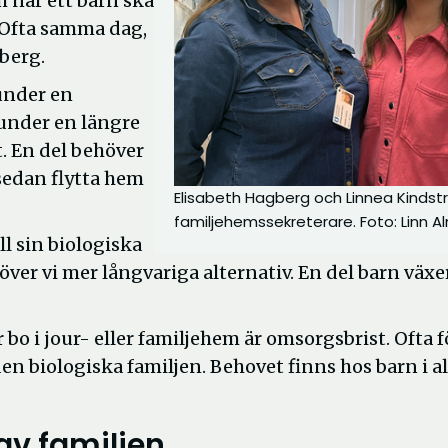
h när ett barn ska
. Ofta samma dag,
berg.
under en
 under en längre
. En del behöver
sedan flytta hem
Elisabeth Hagberg och Linnea Kindst
familjehemssekreterare. Foto: Linn 
ll sin biologiska
höver vi mer långvariga alternativ. En del barn väx
 bo i jour- eller familjehem är omsorgsbrist. Ofta f
den biologiska familjen. Behovet finns hos barn i al
av familjen