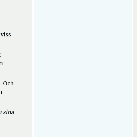
 viss
r
ån
a. Och
n
m sina