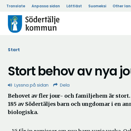
Translate
Anpassa sidan
Lättläst
Suomeksi
Other la
Start
Stort behov av nya j
Lyssna på sidan
Dela
Behovet av fler jour- och familjehem är stort
185 av Södertäljes barn och ungdomar i en an
biologiska.