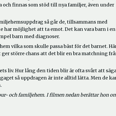
och finnas som stöd till nya familjer, även under
 familjehemsuppdrag så går de, tillsammans med
 har möjlighet att ta emot. Det kan vara barn i en
xempel barn med diagnoser.
urhem vilka som skulle passa bäst för det barnet. Hä
et ger större chans att det blir en bra matchning fr
ts liv. Hur lång den tiden blir är ofta svårt att säg
gaget så uppdragen är inte alltid lätta. Men de ka
.
 jour- och familjehem. I filmen nedan berättar hon o