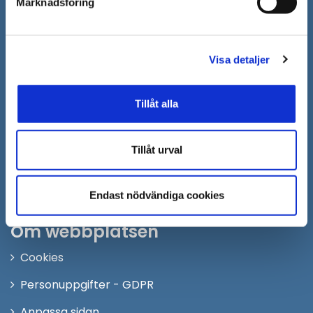
Marknadsföring
Öppna
Personalingång
i
nytt
Följ oss på:
Visa detaljer
fönster
Facebook
Tillåt alla
Twitter
Instagram
Tillåt urval
Youtube
LinkedIn
Endast nödvändiga cookies
Om webbplatsen
Cookies
Personuppgifter - GDPR
Anpassa sidan