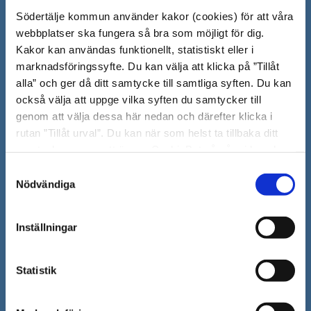
Södertälje kommun använder kakor (cookies) för att våra
151 89 Södertälje
webbplatser ska fungera så bra som möjligt för dig.
Besöksadress: Nyköpingsvägen 26
Kakor kan användas funktionellt, statistiskt eller i
Tfn: 08–523 010 00
marknadsföringssyfte. Du kan välja att klicka på ”Tillåt
kontaktcenter@sodertalje.se
alla” och ger då ditt samtycke till samtliga syften. Du kan
Org.nr. 212000–0159
också välja att uppge vilka syften du samtycker till
Remisser, beslut och meddelande/info till
genom att välja dessa här nedan och därefter klicka i
Södertälje kommun skickas
rutan ”Tillåt urval”. Du kan när som helst ta tillbaka ditt
till:
sodertalje.kommun@sodertalje.se
samtycke genom att öppna CookieBot på vår sida och
Öppna
Kontaktcenter
klicka på ”Ta tillbaka samtycke”. Genom att klicka på
Samtyckesval
i
"Visa detaljer" kan du läsa om hur kakorna används och
Nödvändiga
Synpunkter och felanmälan
hur vi och våra leverantörer inhämtar och behandlar
nytt
Öppna
personuppgifter.
Press
fönster
Inställningar
i
Säkra meddelanden
nytt
Statistik
Anslagstavla
fönster
Skicka faktura till Södertälje kommun