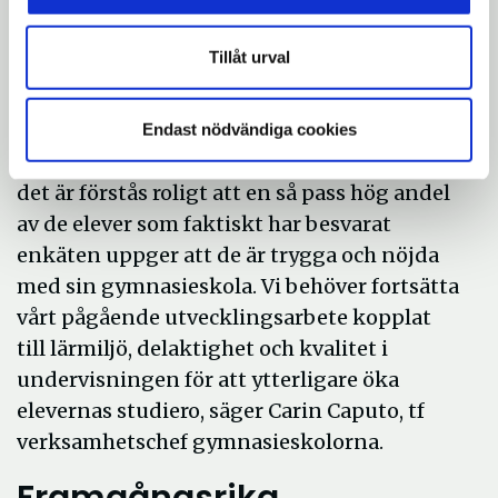
procent av eleverna säger sig vara nöjda
med sin skola.
Tillåt urval
- Med en svarsfrekvens på endast 55
procent får vi vara försiktiga med att dra
Endast nödvändiga cookies
långtgående slutsatser av resultaten. Men
det är förstås roligt att en så pass hög andel
av de elever som faktiskt har besvarat
enkäten uppger att de är trygga och nöjda
med sin gymnasieskola. Vi behöver fortsätta
vårt pågående utvecklingsarbete kopplat
till lärmiljö, delaktighet och kvalitet i
undervisningen för att ytterligare öka
elevernas studiero, säger Carin Caputo, tf
verksamhetschef gymnasieskolorna.