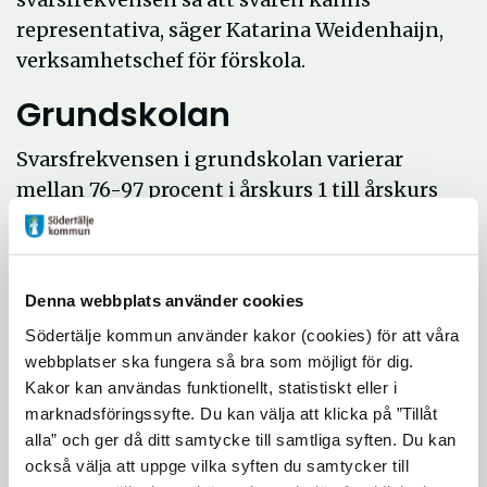
representativa, säger Katarina Weidenhaijn,
verksamhetschef för förskola.
Grundskolan
Svarsfrekvensen i grundskolan varierar
mellan 76-97 procent i årskurs 1 till årskurs
9. Andelen elever som uppger att de är
trygga i grundskolan har ökat i samtliga
årskurser utom i årskurs 9 och i anpassad
Denna webbplats använder cookies
grundskola, där har andelen trygga elever
Södertälje kommun använder kakor (cookies) för att våra
minskat mellan 4–8 procent. Årskurs 6
webbplatser ska fungera så bra som möjligt för dig.
stannar på samma resultat som föregående
Kakor kan användas funktionellt, statistiskt eller i
år. I anpassad grundskola är det drygt
marknadsföringssyfte. Du kan välja att klicka på ”Tillåt
hälften av eleverna som har svarat vilket är
alla” och ger då ditt samtycke till samtliga syften. Du kan
en ökning sedan föregående år.
också välja att uppge vilka syften du samtycker till