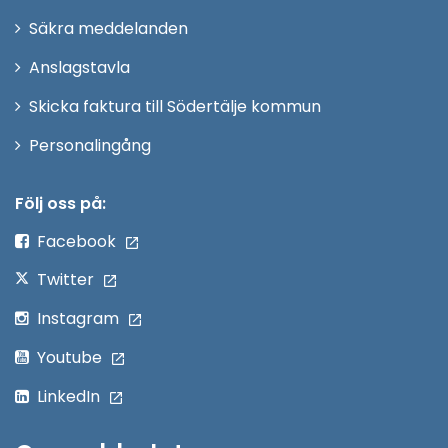
i
Säkra meddelanden
nytt
Anslagstavla
fönster
Skicka faktura till Södertälje kommun
Öppna
Personalingång
i
nytt
Följ oss på:
fönster
Facebook
Twitter
Instagram
Youtube
LinkedIn