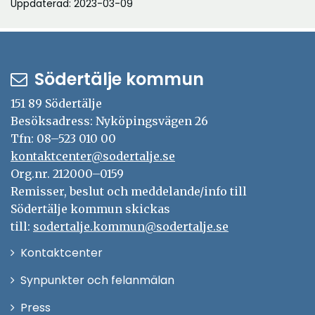
Uppdaterad: 2023-03-09
nytt
fönste
Södertälje kommun
151 89 Södertälje
Besöksadress: Nyköpingsvägen 26
Tfn: 08–523 010 00
kontaktcenter@sodertalje.se
Org.nr. 212000–0159
Remisser, beslut och meddelande/info till
Södertälje kommun skickas
till:
sodertalje.kommun@sodertalje.se
Öppna
Kontaktcenter
i
Synpunkter och felanmälan
nytt
Öppna
Press
fönster