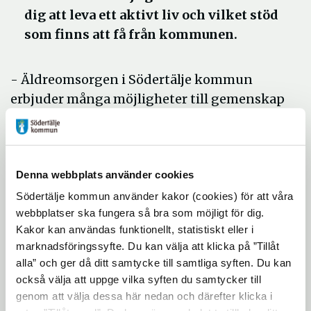
dig att leva ett aktivt liv och vilket stöd
som finns att få från kommunen.
- Äldreomsorgen i Södertälje kommun
erbjuder många möjligheter till gemenskap
och aktiviteter till seniorer, och många olika
former av vård och omsorg till den som
behöver stöd, säger Eszter Garpenfeldt,
Denna webbplats använder cookies
projektledare för utställningen. Med
utställningen vill vi visa bredden på vår
Södertälje kommun använder kakor (cookies) för att våra
webbplatser ska fungera så bra som möjligt för dig.
service.
Kakor kan användas funktionellt, statistiskt eller i
Utställningen invigs klockan 11.30 av
marknadsföringssyfte. Du kan välja att klicka på ”Tillåt
ordförande äldreomsorgsnämnden Pia
alla” och ger då ditt samtycke till samtliga syften. Du kan
Sjöstrand och medarbetare från
också välja att uppge vilka syften du samtycker till
genom att välja dessa här nedan och därefter klicka i
äldreomsorgens verksamheter kommer att