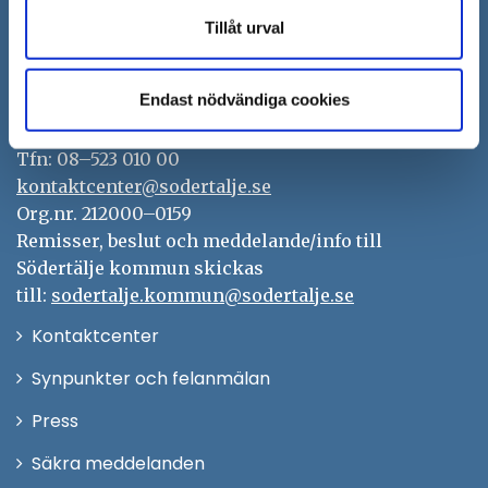
Tillåt urval
Södertälje kommun
Endast nödvändiga cookies
151 89 Södertälje
Besöksadress: Nyköpingsvägen 26
Tfn: 08–523 010 00
kontaktcenter@sodertalje.se
Org.nr. 212000–0159
Remisser, beslut och meddelande/info till
Södertälje kommun skickas
till:
sodertalje.kommun@sodertalje.se
Öppna
Kontaktcenter
i
Synpunkter och felanmälan
nytt
Öppna
Press
fönster
i
Säkra meddelanden
nytt