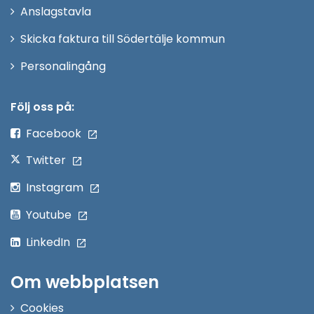
Anslagstavla
fönster
Skicka faktura till Södertälje kommun
Öppna
Personalingång
i
nytt
Följ oss på:
fönster
Facebook
Twitter
Instagram
Youtube
LinkedIn
Om webbplatsen
Cookies