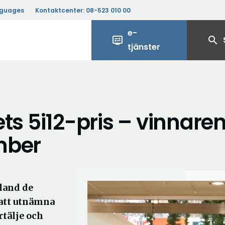
nguages
Kontaktcenter:
08-523 010 00
e-
display_settings
search
tjänster
rets 5i12-pris – vinnare
mber
Bland de
att utnämna
tälje och