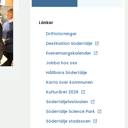
Länkar
Driftstörningar
Ö
Destination Södertälje
p
Evenemangskalender
p
Ö
Jobba hos oss
n
p
a
Hållbara Södertälje
p
i
Karta över kommunen
n
n
a
Kulturåret 2026
y
i
t
Södertäljefestivalen
n
t
Ö
Södertälje Science Park
y
f
p
t
Södertälje stadsscen
ö
p
t