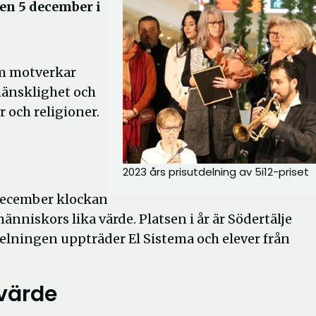
en 5 december i
om motverkar
mänsklighet och
 och religioner.
2023 års prisutdelning av 5i12-priset
 december klockan
änniskors lika värde. Platsen i år är Södertälje
delningen uppträder El Sistema och elever från
 värde