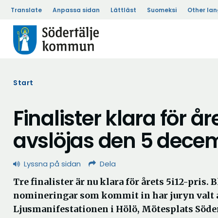
Translate
Anpassa sidan
Lättläst
Suomeksi
Other la
Start
Finalister klara för å
avslöjas den 5 dece
Lyssna på sidan
Dela
Tre finalister är nu klara för årets 5i12-pris. 
nomineringar som kommit in har juryn valt 
Ljusmanifestationen i Hölö, Mötesplats Söder