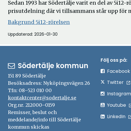
Sedan 1993 har Södertälje varit en del av 5i12-r
prisutdelning där vi tillsammans står upp för 
Öppna
Bakgrund 5i12-rörelsen
i
Uppdaterad: 2026-01-30
nytt
fönster
Följ oss på:
Södertälje kommun
Facebook
151 89 Södertälje
Twitter
Besöksadress: Nyköpingsvägen 26
Tfn: 08–523 010 00
Instagram
kontaktcenter@sodertalje.se
Youtube
Org.nr. 212000–0159
Remisser, beslut och
LinkedIn
meddelande/info till Södertälje
kommun skickas