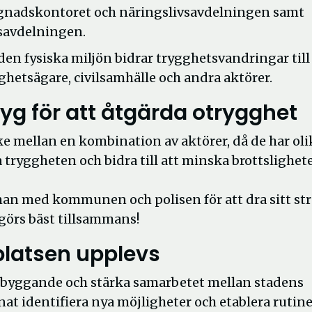
ggnadskontoret och näringslivsavdelningen samt
savdelningen.
n fysiska miljön bidrar trygghetsvandringar till
ighetsägare, civilsamhälle och andra aktörer.
tyg för att åtgärda otrygghet
e mellan en kombination av aktörer, då de har oli
a tryggheten och bidra till att minska brottslighet
n med kommunen och polisen för att dra sitt strå
görs bäst tillsammans!
platsen upplevs
örebyggande och stärka samarbetet mellan stadens
at identifiera nya möjligheter och etablera rutine