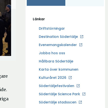
Länkar
Driftstörningar
Ö
Destination Södertälje
p
Evenemangskalender
p
Ö
Jobba hos oss
n
p
a
Hållbara Södertälje
p
i
Karta över kommunen
n
n
gare
a
Kulturåret 2026
y
i
t
Södertäljefestivalen
n
åde.
t
Ö
Södertälje Science Park
y
f
riga
p
t
Södertälje stadsscen
ö
p
t