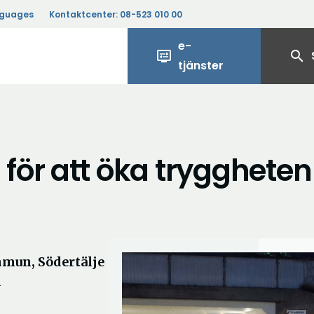
nguages
Kontaktcenter:
08-523 010 00
e-
display_settings
search
tjänster
för att öka tryggheten
mmun, Södertälje
d