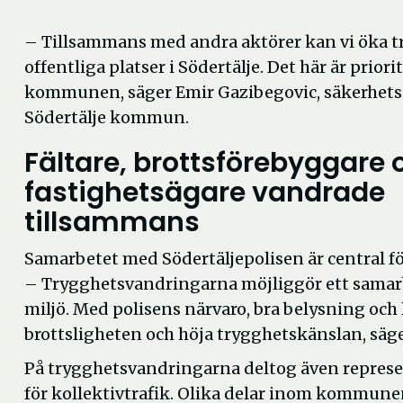
– Tillsammans med andra aktörer kan vi öka 
offentliga platser i Södertälje. Det här är priori
kommunen, säger Emir Gazibegovic, säkerhets
Södertälje kommun.
Fältare, brottsförebyggare 
fastighetsägare vandrade
tillsammans
Samarbetet med Södertäljepolisen är central för
– Trygghetsvandringarna möjliggör ett samarb
miljö. Med polisens närvaro, bra belysning oc
brottsligheten och höja trygghetskänslan, säge
På trygghetsvandringarna deltog även represen
för kollektivtrafik. Olika delar inom kommunen