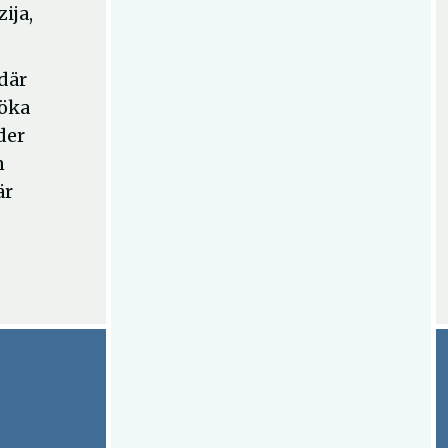
ija,
där
 öka
der
n
är