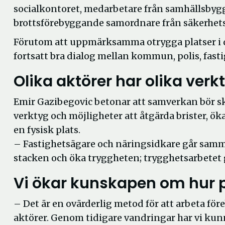
socialkontoret, medarbetare från samhällsby
brottsförebyggande samordnare från säkerhet
Förutom att uppmärksamma otrygga platser i de
fortsatt bra dialog mellan kommun, polis, fast
Olika aktörer har olika verk
Emir Gazibegovic betonar att samverkan bör sk
verktyg och möjligheter att åtgärda brister, ök
en fysisk plats.
– Fastighetsägare och näringsidkare går samma
stacken och öka tryggheten; trygghetsarbetet 
Vi ökar kunskapen om hur 
– Det är en ovärderlig metod för att arbeta f
aktörer. Genom tidigare vandringar har vi kunn