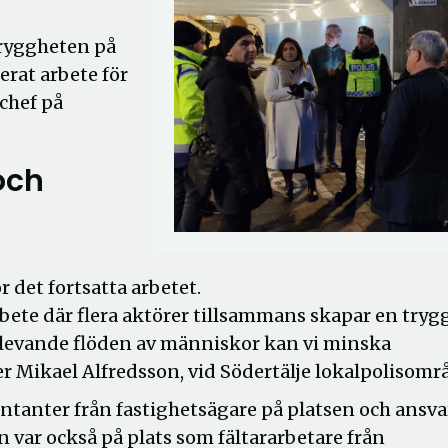
tryggheten på
terat arbete för
chef på
och
 det fortsatta arbetet.
ete där flera aktörer tillsammans skapar en tryg
h levande flöden av människor kan vi minska
r Mikael Alfredsson, vid Södertälje lokalpolisomr
tanter från fastighetsägare på platsen och ansva
 var också på plats som fältararbetare från