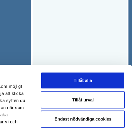
Tillåt alla
som möjligt
ja att klicka
Tillåt urval
lka syften du
 kan när som
baka
Endast nödvändiga cookies
ur vi och