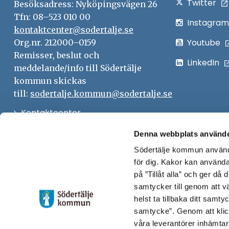
Twitter
Besöksadress: Nyköpingsvägen 26
Tfn: 08–523 010 00
Instagram
kontaktcenter@sodertalje.se
Youtube
Org.nr. 212000–0159
Remisser, beslut och
LinkedIn
meddelande/info till Södertälje
kommun skickas
till:
sodertalje.kommun@sodertalje.se
Öppna
Kontaktcenter
i
Synpunkter och felanmälan
Denna webbplats använde
nytt
Södertälje kommun använde
Öppna
Press
fönster
för dig. Kakor kan användas
i
Säkra meddelanden
på ”Tillåt alla” och ger då
nytt
samtycker till genom att vä
Anslagstavla
fönster
helst ta tillbaka ditt samt
Skicka faktura till Södertälje
samtycke”. Genom att klic
våra leverantörer inhämtar
kommun