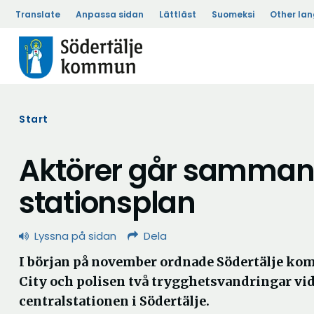
Translate
Anpassa sidan
Lättläst
Suomeksi
Other la
Start
Aktörer går samman 
stationsplan
Lyssna på sidan
Dela
I början på november ordnade Södertälje ko
City och polisen två trygghetsvandringar vi
centralstationen i Södertälje.