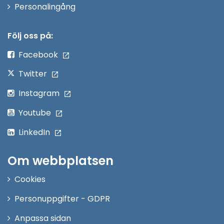
Öppna
Personalingång
i
nytt
Följ oss på:
fönster
Facebook
Twitter
Instagram
Youtube
LinkedIn
Om webbplatsen
Cookies
Personuppgifter - GDPR
Anpassa sidan