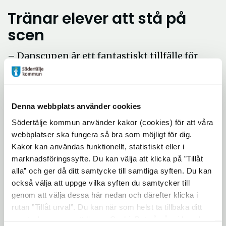
Tränar elever att stå på
scen
– Danscupen är ett fantastiskt tillfälle för
Södertäljes elever att våga stå på scen inför
andra och känna glädje och stolthet i sig
själva och varandra. Danscupen är elevernas
Denna webbplats använder cookies
event. De står i fokus och får uttrycka sig på
Södertälje kommun använder kakor (cookies) för att våra
sitt unika sätt genom dans och annat! Det
webbplatser ska fungera så bra som möjligt för dig.
är alltid fartfyllt och förväntansfullt på
Kakor kan användas funktionellt, statistiskt eller i
eventet och både lärare och elever tycker det
marknadsföringssyfte. Du kan välja att klicka på ”Tillåt
är väldigt kul att vara med, säger Admir
alla” och ger då ditt samtycke till samtliga syften. Du kan
Lukacevic, grundare för Idrott utan gränser.
också välja att uppge vilka syften du samtycker till
genom att välja dessa här nedan och därefter klicka i
Tävlade gjorde deltagarna i två olika
rutan ”Tillåt urval”. Du kan när som helst ta tillbaka ditt
kategorier: en för årskurs 4–5 och en för
samtycke genom att öppna CookieBot på vår sida och