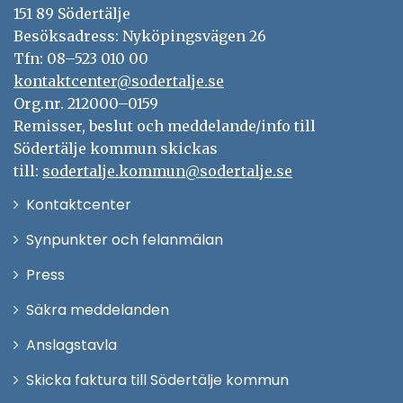
151 89 Södertälje
Besöksadress: Nyköpingsvägen 26
Tfn: 08–523 010 00
kontaktcenter@sodertalje.se
Org.nr. 212000–0159
Remisser, beslut och meddelande/info till
Södertälje kommun skickas
till:
sodertalje.kommun@sodertalje.se
Öppna
Kontaktcenter
i
Synpunkter och felanmälan
nytt
Öppna
Press
fönster
i
Säkra meddelanden
nytt
Anslagstavla
fönster
Skicka faktura till Södertälje kommun