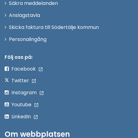
Säkra meddelanden
nytt
Anslagstavla
fönster
Skicka faktura till Södertälje kommun
Öppna
Personalingång
i
nytt
Följ oss på:
fönster
Facebook
Twitter
Instagram
Youtube
LinkedIn
Om webbplatsen