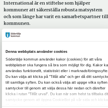
International är en stiftelse som hjälper
kommuner att säkerställa robusta matsystem
och som länge har varit en samarbetspartner till
kommunen.
– Det finns mycket fantastisk ekologisk mat oc
fina besöksmål i Sörmland som förtjänar
uppmärksamhet. Samtidigt kan ekodistriktet
Denna webbplats använder cookies
bidra till att lösa utmaningar i matsystemet,
kommenterar Sofi Gerber, koordinator för
Södertälje kommun använder kakor (cookies) för att våra
webbplatser ska fungera så bra som möjligt för dig. Kakor k
Ekodistrikt Sörmland.
användas funktionellt, statistiskt eller i marknadsföringssyfte
Ekodistrikt Sörmland
Du kan välja att klicka på ”Tillåt alla” och ger då ditt samtyck
till samtliga syften. Du kan också välja att uppge vilka syften
främjar hållbara matsyste
samtycker till genom att välja dessa här nedan och därefter
klicka i rutan ”Tillåt urval”. Du kan när som helst ta tillbaka dit
Ekodistrikt Sörmland är del av en global rörelse
samtycke genom att öppna CookieBot på vår sida och klicka
som främjar ekologisk matproduktion och
”Ta tillbaka samtycke”. Genom att klicka på "Visa detaljer" k