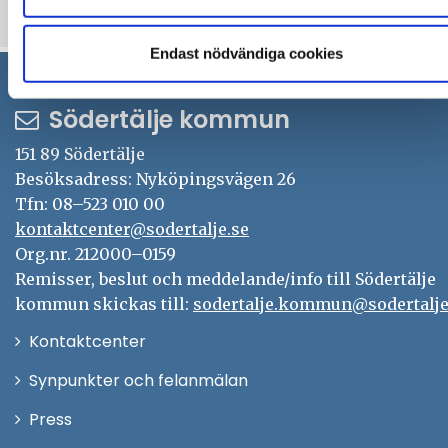
Uppdaterad: 2026-01-30
Endast nödvändiga cookies
Södertälje kommun
151 89 Södertälje
Besöksadress: Nyköpingsvägen 26
Tfn: 08–523 010 00
kontaktcenter@sodertalje.se
Org.nr. 212000–0159
Remisser, beslut och meddelande/info till Södertälje
kommun skickas till:
sodertalje.kommun@sodertalje
Öppna
Kontaktcenter
i
Synpunkter och felanmälan
nytt
Öppna
Press
fönster
i