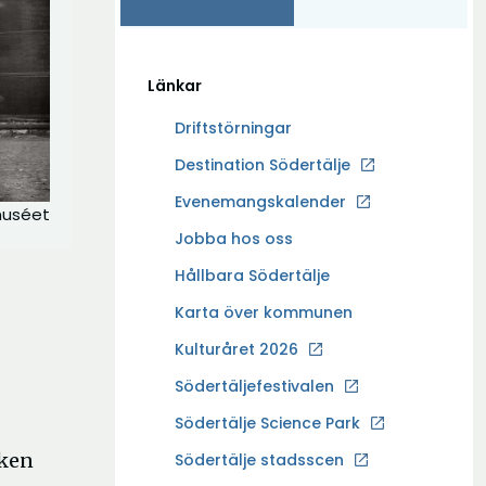
Länkar
Driftstörningar
Ö
Destination Södertälje
p
Evenemangskalender
 muséet
p
Ö
Jobba hos oss
n
p
a
Hållbara Södertälje
p
i
Karta över kommunen
n
n
a
Kulturåret 2026
y
i
t
Södertäljefestivalen
n
t
Ö
Södertälje Science Park
y
f
p
t
iken
Södertälje stadsscen
ö
p
t