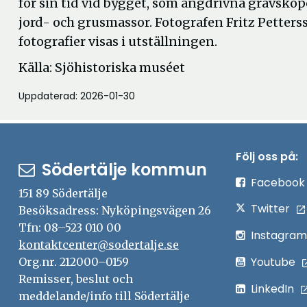
för sin tid vid bygget, som ångdrivna grävskopor
jord- och grusmas­sor. Fotografen Fritz Petter
fotografier visas i utställningen.
Källa: Sjöhistoriska muséet
Uppdaterad: 2026-01-30
Följ oss på:
Södertälje kommun
Facebook
151 89 Södertälje
Twitter
Besöksadress: Nyköpingsvägen 26
Tfn: 08–523 010 00
Instagram
kontaktcenter@sodertalje.se
Youtube
Org.nr. 212000–0159
Remisser, beslut och
LinkedIn
meddelande/info till Södertälje