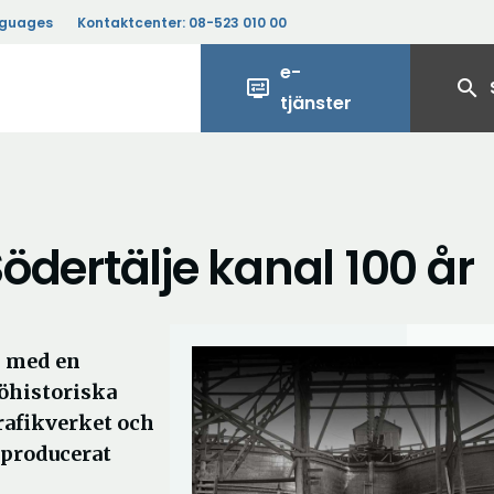
nguages
Kontaktcenter:
08-523 010 00
e-
display_settings
search
tjänster
Södertälje kanal 100 år
as med en
jöhistoriska
rafikverket och
 producerat