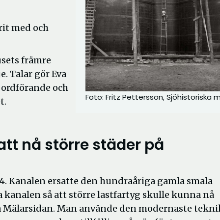
rit med och
usets främre
e. Talar gör Eva
 ordförande och
Foto: Fritz Pettersson, Sjöhistoriska
t.
att nå större städer på
24. Kanalen ersat­te den hundraåriga gamla smala
kanalen så att större lastfartyg skulle kunna nå
å Mälarsidan. Man använde den modernaste tekn