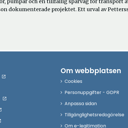
, pum­par och en tillfällig spårväg för transport a
sson dokumenterade projektet. Ett urval av Petters
Om webbplatsen
Cookies
Personuppgifter - GDPR
Anpassa sidan
Tillgänglighetsredogörelse
Om e-legitimation