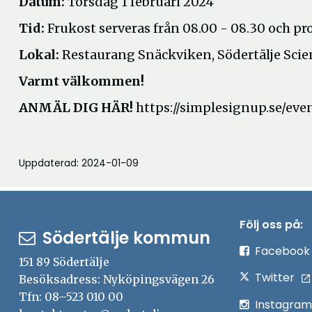
Datum:
Torsdag 1 februari 2024
Tid:
Frukost serveras från 08.00 - 08.30 och pr
Lokal:
Restaurang Snäckviken, Södertälje Scien
Varmt välkommen!
ANMÄL DIG HÄR!
https://simplesignup.se/e
Uppdaterad: 2024-01-09
Följ oss på:
Södertälje kommun
Facebook
151 89 Södertälje
Twitter
Besöksadress: Nyköpingsvägen 26
Tfn: 08–523 010 00
Instagram