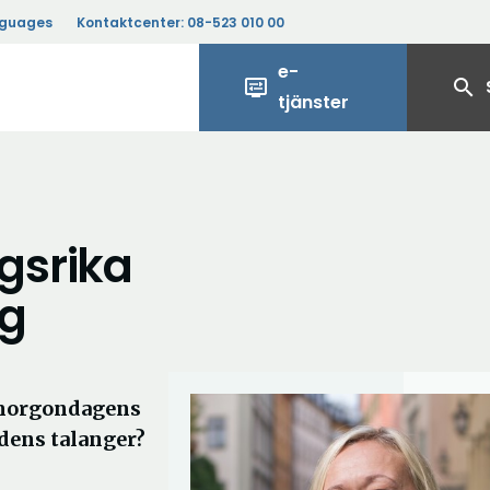
nguages
Kontaktcenter:
08-523 010 00
e-
display_settings
search
tjänster
gsrika
ng
 morgondagens
idens talanger?