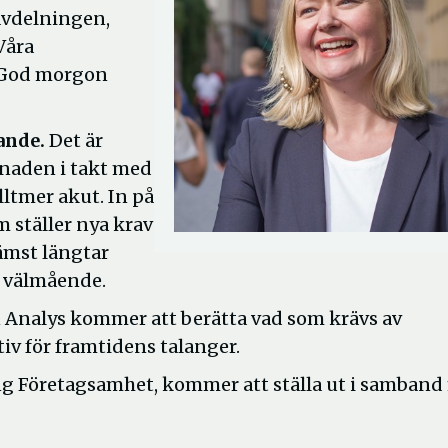
avdelningen,
Våra
 "God morgon
ande.
Det är
naden i takt med
ltmer akut. In på
 ställer nya krav
ämst längtar
t välmående.
Analys kommer att berätta vad som krävs av
iv för framtidens talanger.
Ung Företagsamhet, kommer att ställa ut i samban