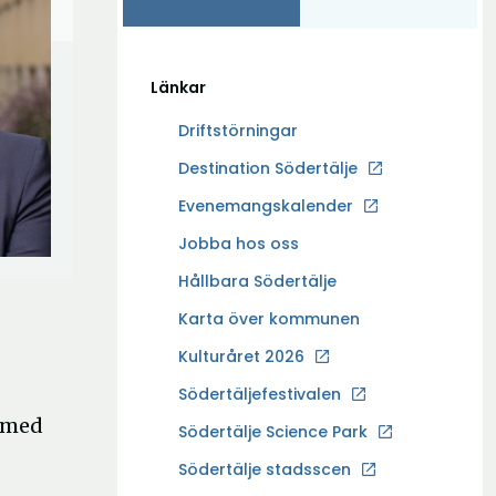
Länkar
Driftstörningar
Ö
Destination Södertälje
p
Evenemangskalender
p
Ö
Jobba hos oss
n
p
a
Hållbara Södertälje
p
i
Karta över kommunen
n
n
a
Kulturåret 2026
y
i
t
Södertäljefestivalen
n
t
d med
Ö
Södertälje Science Park
y
f
p
t
Södertälje stadsscen
ö
p
t