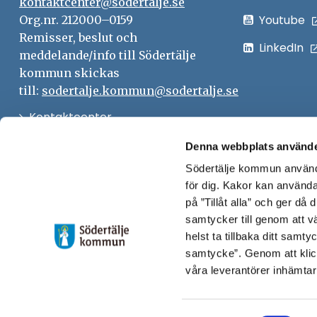
kontaktcenter@sodertalje.se
Youtube
Org.nr. 212000–0159
Remisser, beslut och
LinkedIn
meddelande/info till Södertälje
kommun skickas
till:
sodertalje.kommun@sodertalje.se
Öppna
Kontaktcenter
i
Synpunkter och felanmälan
Denna webbplats använde
nytt
Södertälje kommun använde
Öppna
Press
fönster
för dig. Kakor kan användas
i
Säkra meddelanden
på ”Tillåt alla” och ger då
nytt
samtycker till genom att vä
Anslagstavla
fönster
helst ta tillbaka ditt samt
Skicka faktura till Södertälje
samtycke”. Genom att klic
våra leverantörer inhämtar
kommun
Öppna
Personalingång