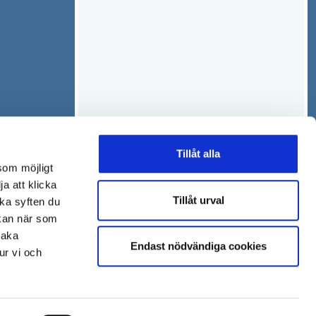
Tillåt alla
som möjligt
ja att klicka
Tillåt urval
lka syften du
 kan när som
baka
Endast nödvändiga cookies
ur vi och