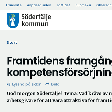
Translate
Anpassa sidan
Lättläst
Suomeksi
Other la
Start
Framtidens framgån
kompetensförsörjni
Lyssna på sidan
Dela
God morgon Södertälje! Tema: Vad krävs av
arbetsgivare för att vara attraktiva för framt