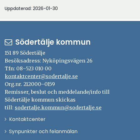
Uppdaterad: 2026-01-30
Södertälje kommun
151 89 Södertälje
Besöksadress: Nyköpingsvägen 26
Tfn: 08–523 010 00
kontaktcenter@sodertalje.se
Org.nr. 212000–0159
Remisser, beslut och meddelande/info till
Södertälje kommun skickas
till:
sodertalje.kommun@sodertalje.se
Öppna
Kontaktcenter
i
Synpunkter och felanmälan
nytt