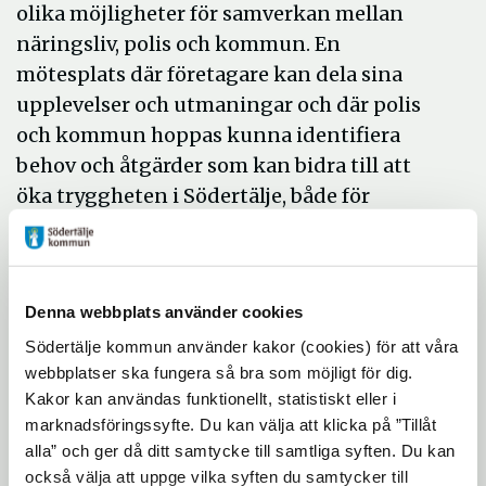
olika möjligheter för samverkan mellan
näringsliv, polis och kommun. En
mötesplats där företagare kan dela sina
upplevelser och utmaningar och där polis
och kommun hoppas kunna identifiera
behov och åtgärder som kan bidra till att
öka tryggheten i Södertälje, både för
medborgare och för de företag som verkar i
kommunen.
- För att få bukt med problemen i samhället
Denna webbplats använder cookies
behöver alla dra sitt strå till stacken. En
Södertälje kommun använder kakor (cookies) för att våra
liten insats kan betyda mycket, säger Jonas
webbplatser ska fungera så bra som möjligt för dig.
Karlsson.
Kakor kan användas funktionellt, statistiskt eller i
marknadsföringssyfte. Du kan välja att klicka på ”Tillåt
Dialog för ökad trygghet
alla” och ger då ditt samtycke till samtliga syften. Du kan
också välja att uppge vilka syften du samtycker till