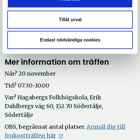
en start till att ge kommunens företagare
rätt verktyg och nätverk för att kunna bidra
Tillåt urval
till en tryggare kommun. Det krävs att vi
alla hjälps åt och att vi ser på trygghet som
något vi alla kan påverka, säger Jonas
Endast nödvändiga cookies
Karlsson.
Mer information om träffen
När? 20 november
Tid? 07.30-10.00
Var? Hagabergs Folkhögskola, Erik
Dahlbergs väg 60, 152 70 Södertälje,
Södertälje
OBS, begränsat antal platser.
Anmäl dig till
frukostträffen här