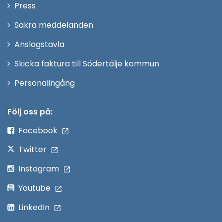
Öppna
Press
fönster
i
Säkra meddelanden
nytt
Anslagstavla
fönster
Skicka faktura till Södertälje kommun
Öppna
Personalingång
i
nytt
Följ oss på:
fönster
Facebook
Twitter
Instagram
Youtube
LinkedIn