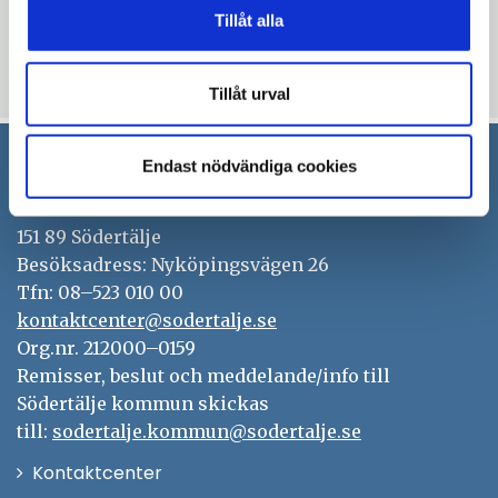
Tillåt alla
Uppdaterad: 2026-01-30
Tillåt urval
Endast nödvändiga cookies
Södertälje kommun
151 89 Södertälje
Besöksadress: Nyköpingsvägen 26
Tfn: 08–523 010 00
kontaktcenter@sodertalje.se
Org.nr. 212000–0159
Remisser, beslut och meddelande/info till
Södertälje kommun skickas
till:
sodertalje.kommun@sodertalje.se
Öppna
Kontaktcenter