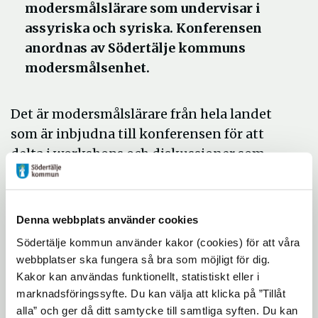
modersmålslärare som undervisar i
assyriska och syriska. Konferensen
anordnas av Södertälje kommuns
modersmålsenhet.
Det är modersmålslärare från hela landet
som är inbjudna till konferensen för att
delta i workshops och diskussioner som
fokuserar på att förbättra kvaliteten i
undervisningen.
- Konferensen ger en bredd och ett djup till
Denna webbplats använder cookies
det kollegiala lärandet då det finns
Södertälje kommun använder kakor (cookies) för att våra
möjlighet att utbyta erfarenheter med
webbplatser ska fungera så bra som möjligt för dig.
Kakor kan användas funktionellt, statistiskt eller i
kollegor från hela landet och möjlighet att
marknadsföringssyfte. Du kan välja att klicka på ”Tillåt
knyta nya kontakter, säger Suzana Covic
alla” och ger då ditt samtycke till samtliga syften. Du kan