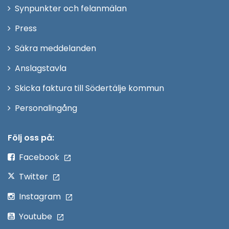
i
Synpunkter och felanmälan
nytt
Öppna
Press
fönster
i
Säkra meddelanden
nytt
Anslagstavla
fönster
Skicka faktura till Södertälje kommun
Öppna
Personalingång
i
nytt
Följ oss på:
fönster
Facebook
Twitter
Instagram
Youtube