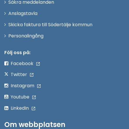
Säkra meddelanden
nytt
Anslagstavla
fönster
Skicka faktura till Södertälje kommun
Öppna
Personalingång
i
nytt
Följ oss på:
fönster
Facebook
Twitter
Instagram
Youtube
LinkedIn
Om webbplatsen