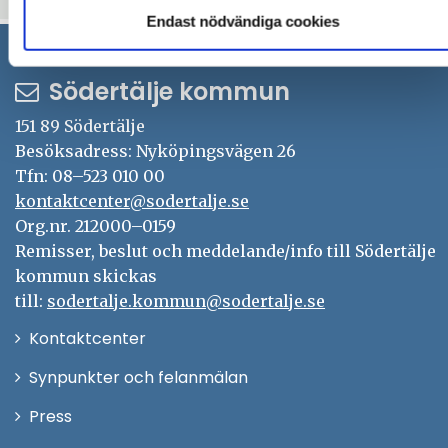
Endast nödvändiga cookies
Södertälje kommun
151 89 Södertälje
Besöksadress: Nyköpingsvägen 26
Tfn: 08–523 010 00
kontaktcenter@sodertalje.se
Org.nr. 212000–0159
Remisser, beslut och meddelande/info till Södertälje
kommun skickas
till:
sodertalje.kommun@sodertalje.se
Öppna
Kontaktcenter
i
Synpunkter och felanmälan
nytt
Öppna
Press
fönster
i