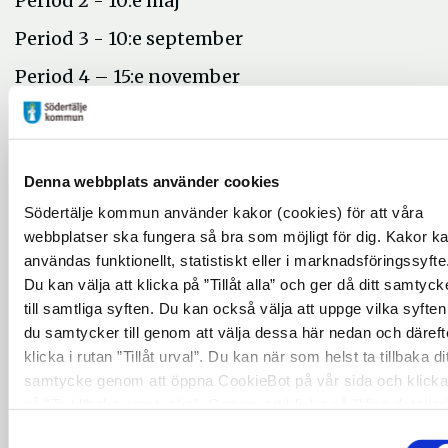
Period 2 - 10:e maj
Period 3 - 10:e september
Period 4 – 15:e november
Från sista ansökningsdatum tar det max tre
veckor innan du får besked.
Denna webbplats använder cookies
Södertälje kommun använder kakor (cookies) för att våra
De fyra prioriterade teman 2024 är:
webbplatser ska fungera så bra som möjligt för dig. Kakor k
E-evenemang, innovation och en industri i
användas funktionellt, statistiskt eller i marknadsföringssyfte
Du kan välja att klicka på ”Tillåt alla” och ger då ditt samtyck
framkant
till samtliga syften. Du kan också välja att uppge vilka syften
Evenemang som främjar världskultur
du samtycker till genom att välja dessa här nedan och däreft
Evenemang som främjar ungas
klicka i rutan ”Tillåt urval”. Du kan när som helst ta tillbaka dit
samtycke genom att öppna CookieBot på vår sida och klicka
innovationer (ålder 12–18)
på ”Ta tillbaka samtycke”. Genom att klicka på "Visa detaljer
Evenemang som främjar utveckling av
kan du läsa om hur kakorna används och hur vi och våra
Samtyckesval