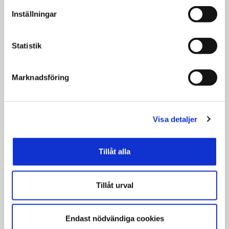
personuppgifter.
som en möjlighet för gruppen att hitta
Inställningar
bättre sätt att hjälpa. Denna inställning
skapar en miljö där ansvar och lärande alltid
Statistik
är i fokus och det ger resultat.
Mottagare
av årets lärdom
Marknadsföring
inom äldreomsorgsnämnden
DigITeamet
Visa detaljer
Motivering: Genom att möta verksamheten
där den befinner sig har ert team lärt sig
Tillåt alla
vikten av en noggrann strategi vid
införande av välfärdsteknik. Ni har förstått
att anpassning till användarnas behov är
Tillåt urval
avgörande för att säkerställa trygghet och
acceptans hos nya användare. Med er
Endast nödvändiga cookies
strategi inför ni välfärdsteknik på ett