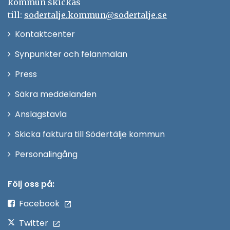
kommun skickas
till:
sodertalje.kommun@sodertalje.se
Öppna
Kontaktcenter
i
Synpunkter och felanmälan
nytt
Öppna
Press
fönster
i
Säkra meddelanden
nytt
Anslagstavla
fönster
Skicka faktura till Södertälje kommun
Öppna
Personalingång
i
nytt
Följ oss på:
fönster
Facebook
Twitter