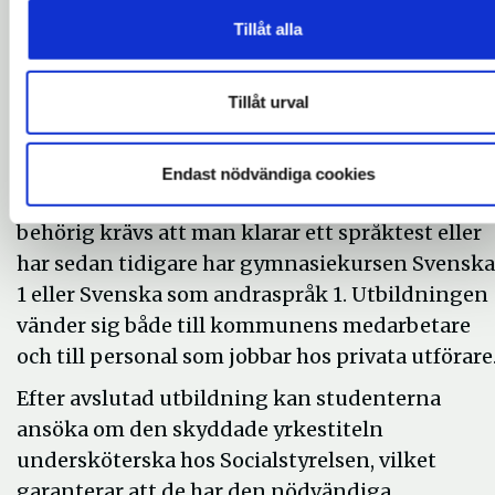
undersköterskeutbildninge
Tillåt alla
Utbildningen är en del av en nationell satsning
Tillåt urval
på undersköterskor. Utbildningen pågår under
två år och genomförs på betald arbetstid.
Eleverna studerar två dagar i veckan, både på
Endast nödvändiga cookies
plats och genom hemstudier. För att vara
behörig krävs att man klarar ett språktest eller
har sedan tidigare har gymnasiekursen Svenska
1 eller Svenska som andraspråk 1. Utbildningen
vänder sig både till kommunens medarbetare
och till personal som jobbar hos privata utförare
Efter avslutad utbildning kan studenterna
ansöka om den skyddade yrkestiteln
undersköterska hos Socialstyrelsen, vilket
garanterar att de har den nödvändiga