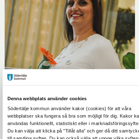
Denna webbplats använder cookies
Södertälje kommun använder kakor (cookies) för att våra
webbplatser ska fungera så bra som möjligt för dig. Kakor k
Drygt 260 personer har gått
användas funktionellt, statistiskt eller i marknadsföringssyfte
utbildningen
Du kan välja att klicka på ”Tillåt alla” och ger då ditt samtyck
till samtliga syften. Du kan också välja att uppge vilka syften