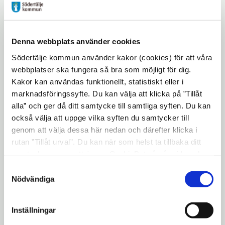
Södertälje kommun har
klättrat
Denna webbplats använder cookies
Södertälje kommun har haft en positiv
Södertälje kommun använder kakor (cookies) för att våra
utveckling i mätningen de senaste åren och
webbplatser ska fungera så bra som möjligt för dig.
klättrat från femtonde plats 2021, till
Kakor kan användas funktionellt, statistiskt eller i
sjunde plats 2022 och nu tredje plats 2023
marknadsföringssyfte. Du kan välja att klicka på ”Tillåt
och 2024. Bästa Tillväxt bygger på siffror
alla” och ger då ditt samtycke till samtliga syften. Du kan
från företagens bokslut, vilket ger
också välja att uppge vilka syften du samtycker till
information om hur det faktiskt har gått för
genom att välja dessa här nedan och därefter klicka i
rutan ”Tillåt urval”. Du kan när som helst ta tillbaka ditt
näringslivet i kommunerna.
samtycke genom att öppna CookieBot på vår sida och
– Det är fantastiskt att se hur företagen i
klicka på ”Ta tillbaka samtycke”. Genom att klicka på
Samtyckesval
Södertälje blomstrar, med ökad lönsamhet
"Visa detaljer" kan du läsa om hur kakorna används och
Nödvändiga
och nyanställningar. Detta är ett tecken på
hur vi och våra leverantörer inhämtar och behandlar
personuppgifter.
att näringslivet i vår kommun är både
Inställningar
välmående och mångsidigt. Här finns