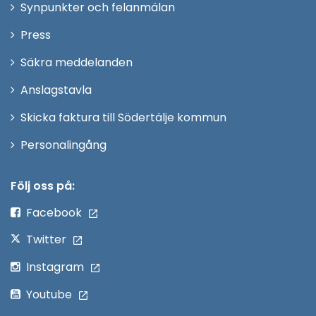
Synpunkter och felanmälan
nytt
Öppna
Press
fönster
i
Säkra meddelanden
nytt
Anslagstavla
fönster
Skicka faktura till Södertälje kommun
Öppna
Personalingång
i
nytt
Följ oss på:
fönster
Facebook
Twitter
Instagram
Youtube