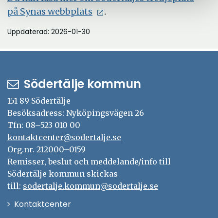
på Synas webbplats
.
Uppdaterad: 2026-01-30
Södertälje kommun
151 89 Södertälje
Besöksadress: Nyköpingsvägen 26
Tfn: 08–523 010 00
kontaktcenter@sodertalje.se
Org.nr. 212000–0159
Remisser, beslut och meddelande/info till
Södertälje kommun skickas
till:
sodertalje.kommun@sodertalje.se
Öppna
Kontaktcenter
i