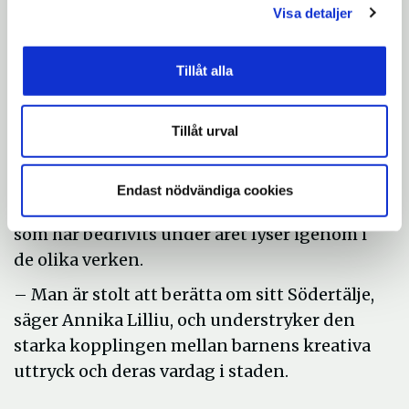
Visa detaljer
Södertälje.
Utställningen engagerar
Tillåt alla
både barn och pedagoger
Det märks tydligt att både pedagoger och
Tillåt urval
barn har lagt ner stort engagemang i
arbetet inför utställningen. Stoltheten över
Endast nödvändiga cookies
att få visa upp sitt Södertälje och det arbete
som har bedrivits under året lyser igenom i
de olika verken.
– Man är stolt att berätta om sitt Södertälje,
säger Annika Lilliu, och understryker den
starka kopplingen mellan barnens kreativa
uttryck och deras vardag i staden.