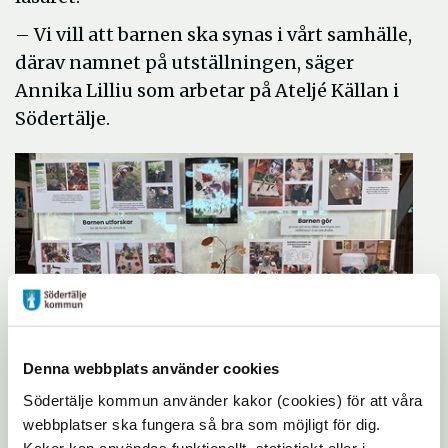
– Vi vill att barnen ska synas i vårt samhälle,
därav namnet på utställningen, säger
Annika Lilliu som arbetar på Ateljé Källan i
Södertälje.
Denna webbplats använder cookies
Södertälje kommun använder kakor (cookies) för att våra
Projektbaserat lärande
webbplatser ska fungera så bra som möjligt för dig.
genom kreativa metoder
Kakor kan användas funktionellt, statistiskt eller i