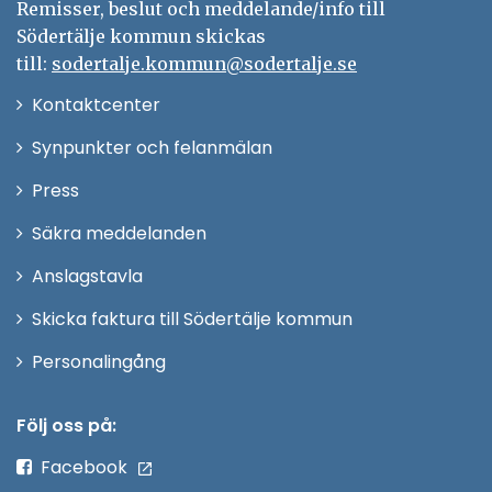
Remisser, beslut och meddelande/info till
Södertälje kommun skickas
till:
sodertalje.kommun@sodertalje.se
Öppna
Kontaktcenter
i
Synpunkter och felanmälan
nytt
Öppna
Press
fönster
i
Säkra meddelanden
nytt
Anslagstavla
fönster
Skicka faktura till Södertälje kommun
Öppna
Personalingång
i
nytt
Följ oss på:
fönster
Facebook