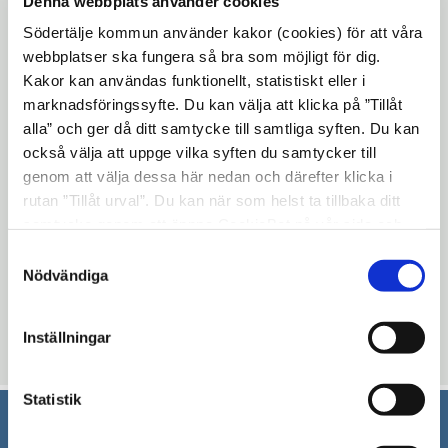
Denna webbplats använder cookies
så att alla seniorer kan delta. Inga
Södertälje kommun använder kakor (cookies) för att våra
förkunskapen om utegym behövs. Ta med
webbplatser ska fungera så bra som möjligt för dig.
vattenflaska. Vid regn är aktiviteten
Kakor kan användas funktionellt, statistiskt eller i
inställd och vi ses på Morkullans mötesplats
marknadsföringssyfte. Du kan välja att klicka på ”Tillåt
istället. Aktiviteten är mellan kl 11.00-14.00
alla” och ger då ditt samtycke till samtliga syften. Du kan
också välja att uppge vilka syften du samtycker till
oavsett vart vi är.
genom att välja dessa här nedan och därefter klicka i
rutan ”Tillåt urval”. Du kan när som helst ta tillbaka ditt
Föanmälan senast 22 juli.
samtycke genom att öppna CookieBot på vår sida och
klicka på ”Ta tillbaka samtycke”. Genom att klicka på
För mer information och anmälan:
Samtyckesval
"Visa detaljer" kan du läsa om hur kakorna används och
Nödvändiga
motesplatserna@sodertalje.se / 08-5230 64
hur vi och våra leverantörer inhämtar och behandlar
72
personuppgifter.
Inställningar
Uppdaterad: 2026-01-04
Statistik