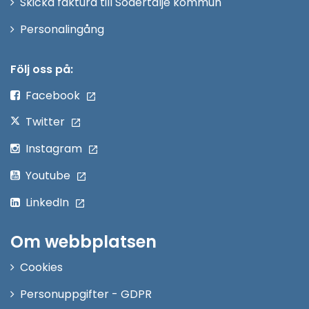
Skicka faktura till Södertälje kommun
Öppna
Personalingång
i
nytt
Följ oss på:
fönster
Facebook
Twitter
Instagram
Youtube
LinkedIn
Om webbplatsen
Cookies
Personuppgifter - GDPR