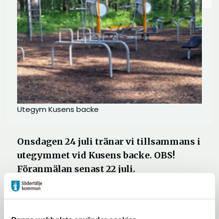
Utegym Kusens backe
Onsdagen 24 juli tränar vi tillsammans i
utegymmet vid Kusens backe. OBS!
Föranmälan senast 22 juli.
Välkommen att träna och umgås ute i det
fria! Vi testar oilka övningar som anpassas