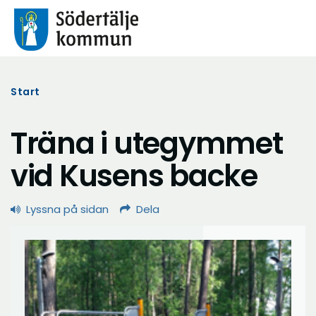
Start
Träna i utegymmet
vid Kusens backe
Lyssna på sidan
Dela