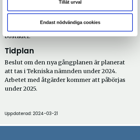
Gång är ett yteffektivt trafikslag, det vill
Tillåt urval
säga, kräver mindre plats i staden är vad
motorfordon gör vilket lämnar mer plats till
Endast nödvändiga cookies
annat som exempelvis torg, natur och
bostäder.
Tidplan
Beslut om den nya gångplanen är planerat
att tas i Tekniska nämnden under 2024.
Arbetet med åtgärder kommer att påbörjas
under 2025.
Uppdaterad: 2024-03-21