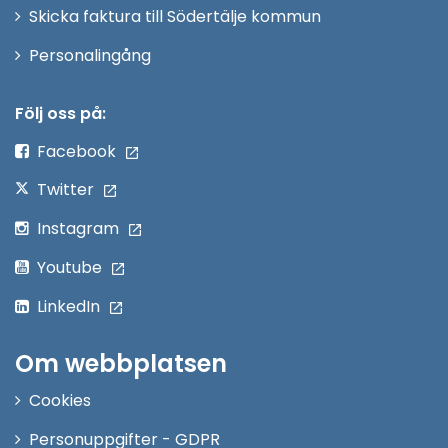
Skicka faktura till Södertälje kommun
Öppna
Personalingång
i
nytt
Följ oss på:
fönster
Facebook
Twitter
Instagram
Youtube
LinkedIn
Om webbplatsen
Cookies
Personuppgifter - GDPR