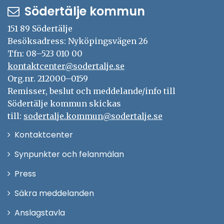
Södertälje kommun
151 89 Södertälje
Besöksadress: Nyköpingsvägen 26
Tfn: 08–523 010 00
kontaktcenter@sodertalje.se
Org.nr. 212000–0159
Remisser, beslut och meddelande/info till
Södertälje kommun skickas
till:
sodertalje.kommun@sodertalje.se
Öppna
Kontaktcenter
i
Synpunkter och felanmälan
nytt
Öppna
Press
fönster
i
Säkra meddelanden
nytt
Anslagstavla
fönster