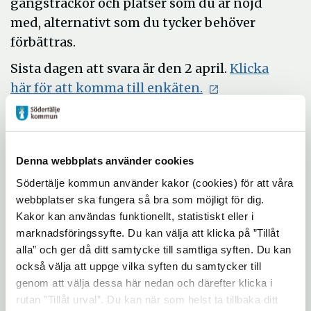
gångsträckor och platser som du är nöjd
med, alternativt som du tycker behöver
förbättras.
Sista dagen att svara är den 2 april.
Klicka
Öppna
här för att komma till enkäten.
i
nytt
Om gångplanen
fönster
Denna webbplats använder cookies
I Södertälje kommuns Trafikstrategi från
Södertälje kommun använder kakor (cookies) för att våra
2017 fastslogs att kommunens tätorter är i
webbplatser ska fungera så bra som möjligt för dig.
behov av en gångplan. En gångplan är ett
Kakor kan användas funktionellt, statistiskt eller i
politiskt förankrat dokument med
marknadsföringssyfte. Du kan välja att klicka på ”Tillåt
riktlinjer för hur kommunen ska arbeta
för
alla” och ger då ditt samtycke till samtliga syften. Du kan
att Södertälje ska bli mer gångvänligt och
också välja att uppge vilka syften du samtycker till
genom att välja dessa här nedan och därefter klicka i
att fler ska vilja välja att promenera som
rutan ”Tillåt urval”. Du kan när som helst ta tillbaka ditt
rekreation eller som alternativ till bilen.