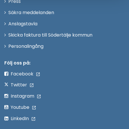
Öppna
Press
fönster
i
Säkra meddelanden
nytt
Anslagstavla
fönster
Skicka faktura till Södertälje kommun
Öppna
Personalingång
i
nytt
Följ oss på:
fönster
Facebook
Twitter
Instagram
Youtube
LinkedIn