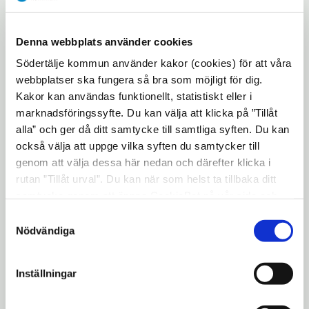
scenproduktion på Estrad i november. Det
kommer att bjudas på en salig blandning av
uppträdanden. Välkomna att uppleva
Denna webbplats använder cookies
liveband, gästartister, tillbakablickar och
Södertälje kommun använder kakor (cookies) för att våra
överraskningar.
webbplatser ska fungera så bra som möjligt för dig.
Kakor kan användas funktionellt, statistiskt eller i
Är du 65+ och vill bredda showen med att
marknadsföringssyfte. Du kan välja att klicka på ”Tillåt
framföra en dikt, sjunga en sång, mima,
alla” och ger då ditt samtycke till samtliga syften. Du kan
skapa en text, dansa, spela instrument eller
också välja att uppge vilka syften du samtycker till
genom att välja dessa här nedan och därefter klicka i
något helt annat? Då är du varmt
rutan ”Tillåt urval”. Du kan när som helst ta tillbaka ditt
välkommen att höra av dig till oss på Kultur
samtycke genom att öppna CookieBot på vår sida och
365.
klicka på ”Ta tillbaka samtycke”. Genom att klicka på
Samtyckesval
Skicka ett mejl med en kort presentation av
"Visa detaljer" kan du läsa om hur kakorna används och
Nödvändiga
hur vi och våra leverantörer inhämtar och behandlar
dig själv och vad du vill framföra till:
personuppgifter.
K365@sodertalje.se
Inställningar