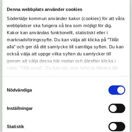
kommer utföras på Ekdalsgatan och
Köpmangatan under två dygn.
Denna webbplats använder cookies
Södertälje kommun använder kakor (cookies) för att våra
webbplatser ska fungera så bra som möjligt för dig.
Arbetet kommer att pågå under dag- och
Kakor kan användas funktionellt, statistiskt eller i
nattetid för att minimera påverkan på
marknadsföringssyfte. Du kan välja att klicka på ”Tillåt
busstrafiken.
alla” och ger då ditt samtycke till samtliga syften. Du kan
också välja att uppge vilka syften du samtycker till
Fräsning och asfaltering kan uppfattas som
genom att välja dessa här nedan och därefter klicka i
störande, särskilt under nattetid. Alla
rutan ”Tillåt urval”. Du kan när som helst ta tillbaka ditt
åtgärder tas för att arbetet ska gå så snabbt
samtycke genom att öppna CookieBot på vår sida och
och smidigt som möjligt.
klicka på ”Ta tillbaka samtycke”. Genom att klicka på
Samtyckesval
"Visa detaljer" kan du läsa om hur kakorna används och
Nödvändiga
Arbetet inleds tisdagen den 28 oktober
hur vi och våra leverantörer inhämtar och behandlar
klockan 07:00 och beräknas klart torsdagen
personuppgifter.
den 30 oktober på morgonen, vid 07:00.
Inställningar
Uppdaterad: 2026-01-30
Statistik