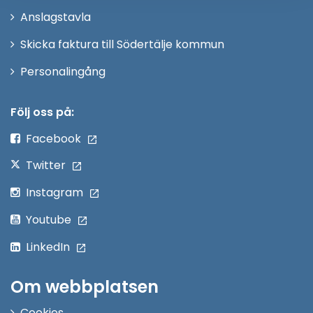
nytt
Anslagstavla
fönster
Skicka faktura till Södertälje kommun
Öppna
Personalingång
i
nytt
Följ oss på:
fönster
Facebook
Twitter
Instagram
Youtube
LinkedIn
Om webbplatsen
Cookies