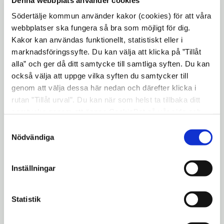
bredda utbildningsutbudet inom Campus
Södertälje kommun använder kakor (cookies) för att våra
Telge, berättar Helena Matthews,
webbplatser ska fungera så bra som möjligt för dig.
verksamhetschef för utbildning för vuxna.
Kakor kan användas funktionellt, statistiskt eller i
Från att ha bestått av en utbildningsform,
marknadsföringssyfte. Du kan välja att klicka på ”Tillåt
för två år sedan, erbjuds nu flera olika
alla” och ger då ditt samtycke till samtliga syften. Du kan
utbildningsformer samt ett mer
också välja att uppge vilka syften du samtycker till
genom att välja dessa här nedan och därefter klicka i
serviceinriktat lärcentrum till Södertäljes
rutan ”Tillåt urval”. Du kan när som helst ta tillbaka ditt
vuxna invånare.
samtycke genom att öppna CookieBot på vår sida och
– Att få en ökad budget att vidareutveckla
klicka på ”Ta tillbaka samtycke”. Genom att klicka på
Samtyckesval
"Visa detaljer" kan du läsa om hur kakorna används och
Campus Telge stärker motorn i kommunens
Nödvändiga
hur vi och våra leverantörer inhämtar och behandlar
kompetensförsörjning. Det här ökar
personuppgifter.
chanserna till ett bättre utbildningsval som
Inställningar
kan leda till ett bättre arbetsliv och bättre
levnadsvillkor för kommunens invånare,
Statistik
säger Helena Matthews.