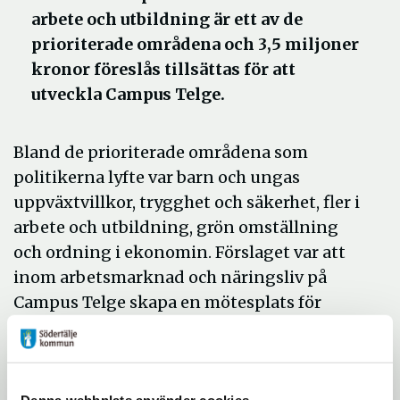
arbete och utbildning är ett av de
prioriterade områdena och 3,5 miljoner
kronor föreslås tillsättas för att
utveckla Campus Telge.
Bland de prioriterade områdena som
politikerna lyfte var barn och ungas
uppväxtvillkor, trygghet och säkerhet, fler i
arbete och utbildning, grön omställning
och ordning i ekonomin. Förslaget var att
inom arbetsmarknad och näringsliv på
Campus Telge skapa en mötesplats för
näringsliv, utbildning och offentlig sektor.
På uppdrag av kommunstyrelsen har det
pågått ett intensivt arbete med att öka och
Denna webbplats använder cookies