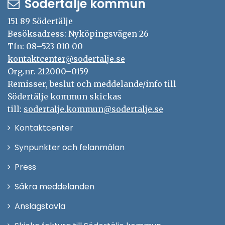
Södertälje kommun
151 89 Södertälje
Besöksadress: Nyköpingsvägen 26
Tfn: 08–523 010 00
kontaktcenter@sodertalje.se
Org.nr. 212000–0159
Remisser, beslut och meddelande/info till
Södertälje kommun skickas
till:
sodertalje.kommun@sodertalje.se
Öppna
Kontaktcenter
i
Synpunkter och felanmälan
nytt
Öppna
Press
fönster
i
Säkra meddelanden
nytt
Anslagstavla
fönster