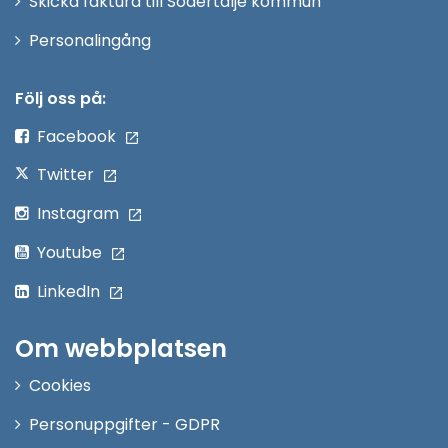
Skicka faktura till Södertälje kommun
Öppna
Personalingång
i
nytt
Följ oss på:
fönster
Facebook
Twitter
Instagram
Youtube
LinkedIn
Om webbplatsen
Cookies
Personuppgifter - GDPR