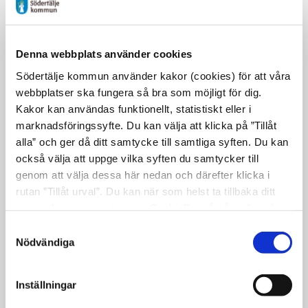
utveckling. Samarbetet mellan kommunen
och Södertörns högskola har gjort
utbildningen ännu mer meningsfull, säger
Denna webbplats använder cookies
Maria Seyhan som arbetar på
Södertälje kommun använder kakor (cookies) för att våra
Majtorpskolan.
webbplatser ska fungera så bra som möjligt för dig.
Högtidligt avslut och
Kakor kan användas funktionellt, statistiskt eller i
marknadsföringssyfte. Du kan välja att klicka på ”Tillåt
firande på Södertörns
alla” och ger då ditt samtycke till samtliga syften. Du kan
högskola
också välja att uppge vilka syften du samtycker till
genom att välja dessa här nedan och därefter klicka i
Examensfirandet hölls den 9 juni på
rutan ”Tillåt urval”. Du kan när som helst ta tillbaka ditt
Södertörns högskola och firandet leddes av
samtycke genom att öppna CookieBot på vår sida och
klicka på ”Ta tillbaka samtycke”. Genom att klicka på
programsamordnare Fia Fredricson Flodin
Samtyckesval
"Visa detaljer" kan du läsa om hur kakorna används och
Nödvändiga
och Anders J Persson, akademisk ledare för
hur vi och våra leverantörer inhämtar och behandlar
lärarutbildningen, som berättade om hur
personuppgifter.
samarbetet växte fram ur behovet av fler
Inställningar
utbildade fritidshemslärare. På plats fanns