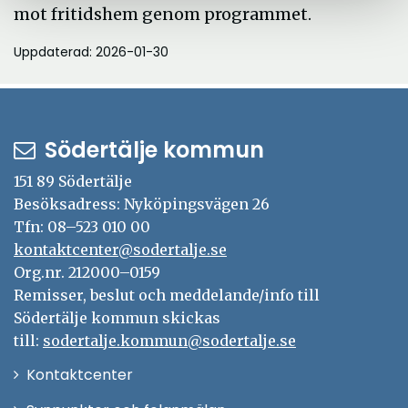
mot fritidshem genom programmet.
Uppdaterad: 2026-01-30
Södertälje kommun
151 89 Södertälje
Besöksadress: Nyköpingsvägen 26
Tfn: 08–523 010 00
kontaktcenter@sodertalje.se
Org.nr. 212000–0159
Remisser, beslut och meddelande/info till
Södertälje kommun skickas
till:
sodertalje.kommun@sodertalje.se
Öppna
Kontaktcenter
i