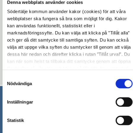
Denna webbplats använder cookies
Södertälje kommun använder kakor (cookies) för att våra
Kommunfullmäktiges sammanträden sker tio
webbplatser ska fungera så bra som möjligt för dig. Kakor
gånger per år och de är öppna för
kan användas funktionellt, statistiskt eller i
marknadsföringssyfte. Du kan välja att klicka på ”Tillåt alla”
allmänheten. Uppgifter om sammanträdets
och ger då ditt samtycke till samtliga syften. Du kan också
tid, plats och föredragningslista annonseras
välja att uppge vilka syften du samtycker till genom att välja
inför varje sammanträde.
dessa här nedan och därefter klicka i rutan ”Tillåt urval”. Du
Följ webbsändningen här.
kan när som helst ta tillbaka ditt samtycke genom att öppna
CookieBot på vår sida och klicka på ”Ta tillbaka samtycke”.
Uppdaterad: 2026-01-30
Genom att klicka på "Visa detaljer" kan du läsa om hur
Samtyckesval
kakorna används och hur vi och våra leverantörer inhämtar
Nödvändiga
och behandlar personuppgifter.
Inställningar
Södertälje kommun
151 89 Södertälje
Statistik
Besöksadress: Nyköpingsvägen 26
Tfn: 08–523 010 00