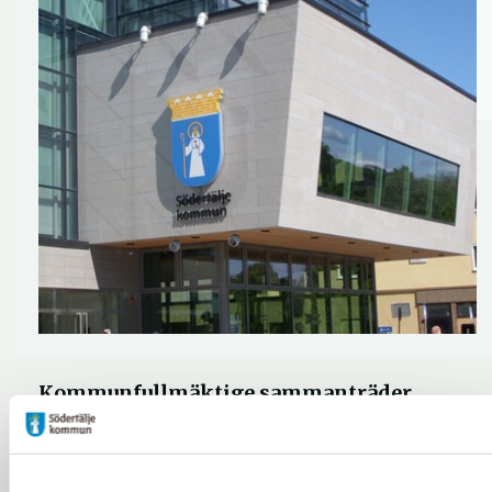
Kommunfullmäktige sammanträder
klockan 17 idag, den 6 oktober. Mötet
sänds direkt och du kan följa sändningen
på kommunens webbplats.