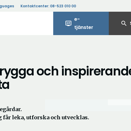
nguages
Kontaktcenter:
08-523 010 00
e-
display_settings
search
tjänster
rygga och inspirerand
ta
egårdar.
 får leka, utforska och utvecklas.