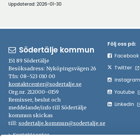
Uppdaterad: 2026-01-30
Följ oss på:
Södertälje kommun
Facebook
151 89 Södertälje
Twitter
Besöksadress: Nyköpingsvägen 26
Tfn: 08–523 010 00
Instagram
kontaktcenter@sodertalje.se
Youtube
Org.nr. 212000–0159
Remisser, beslut och
LinkedIn
meddelande/info till Södertälje
kommun skickas
till:
sodertalje.kommun@sodertalje.se
Öppna
Kontaktcenter