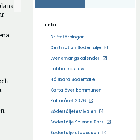
olans
ar
Länkar
rena
Driftstörningar
Ö
Destination Södertälje
p
Evenemangskalender
p
Ö
Jobba hos oss
n
p
a
Hållbara Södertälje
och
p
i
je
Karta över kommunen
n
n
a
Kulturåret 2026
y
i
t
en
Södertäljefestivalen
n
t
Ö
Södertälje Science Park
y
f
p
t
Södertälje stadsscen
ö
p
t