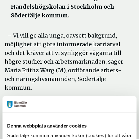
Handelshögskolan i Stockholm och
Södertälje kommun.
– Vi vill ge alla unga, oavsett bakgrund,
möjlighet att göra informerade karriärval
och det kräver att vi synliggör vägarna till
högre studier och arbetsmarknaden, säger
Maria Frithz Warg (M), ordförande arbets-
och näringslivsnämnden, Södertälje
kommun.
För att inspirera elever att fortsätta med
akademiska studier erbjuder Södertälje
kommun redan ett tekniskt basår i
samarbete med KTH. I framtiden kan det
Denna webbplats använder cookies
finnas ytterligare ett. Kommunen och
Södertälje kommun använder kakor (cookies) för att våra