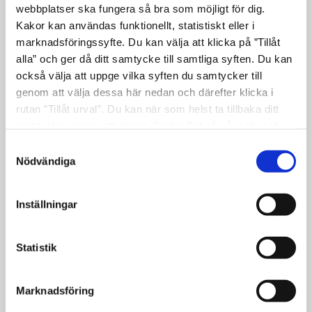
Handelshögskolan har nu en
webbplatser ska fungera så bra som möjligt för dig.
Kakor kan användas funktionellt, statistiskt eller i
avsiktsförklaring i syfte att samarbeta och
marknadsföringssyfte. Du kan välja att klicka på ”Tillåt
undersöka förutsättningarna för ett
alla” och ger då ditt samtycke till samtliga syften. Du kan
samhällsvetenskapligt basår i kommunal
också välja att uppge vilka syften du samtycker till
regi i Södertälje.
genom att välja dessa här nedan och därefter klicka i
rutan ”Tillåt urval”. Du kan när som helst ta tillbaka ditt
– Handelshögskolan är ett starkt
samtycke genom att öppna CookieBot på vår sida och
varumärke. Det här känns intressant och
klicka på ”Ta tillbaka samtycke”. Genom att klicka på
Samtyckesval
går i linje med kommunens ambitioner att
"Visa detaljer" kan du läsa om hur kakorna används och
Nödvändiga
skapa möjligheter till akademiska studier,
hur vi och våra leverantörer inhämtar och behandlar
säger Jonas Karlsson, näringslivschef
personuppgifter.
Inställningar
Södertälje kommun.
Enligt avsiktsförklaringen ska högskolan
Statistik
vara rådgivare i utvecklingen av ett basår
och även kvalitetsgranska utbildningens
Marknadsföring
genomförande.