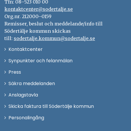
Tfn: 08–523 010 00
kontaktcenter@sodertalje.se
Org.nr. 212000–0159
Remisser, beslut och meddelande/info till
Södertälje kommun skickas
till:
sodertalje.kommun@sodertalje.se
Öppna
Kontaktcenter
i
Synpunkter och felanmälan
nytt
Öppna
Press
fönster
i
Säkra meddelanden
nytt
Anslagstavla
fönster
Skicka faktura till Södertälje kommun
Öppna
Personalingång
i